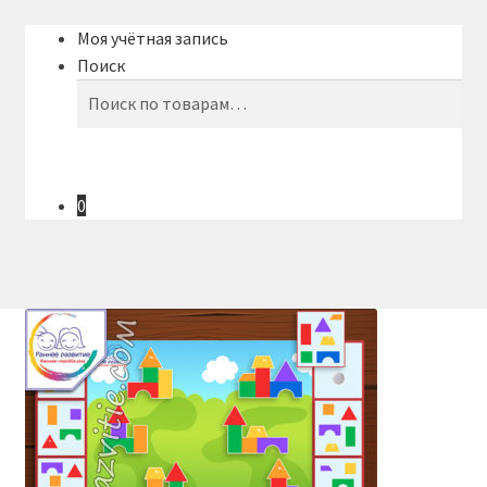
Моя учётная запись
Поиск
Искать:
Поиск
0