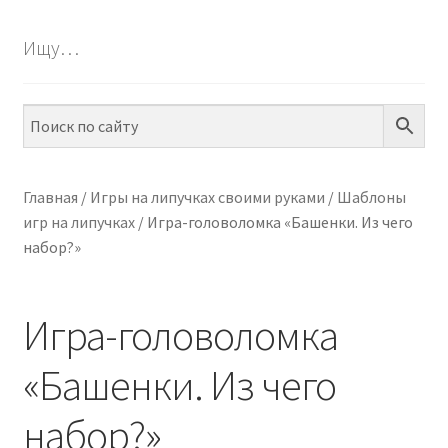
БЕСПЛАТНО
Ищу…
ПО ТЕМАМ
ПО НАВЫКАМ
ПО ВОЗРАСТУ
Главная
/
Игры на липучках своими руками
/
Шаблоны
игр на липучках
/
Игра-головоломка «Башенки. Из чего
МЕТОДИКИ
набор?»
АРТ СТУДИЯ
Игра-головоломка
ИГРЫ НА ЛИПУЧКАХ
«Башенки. Из чего
КОНТАКТЫ
набор?»