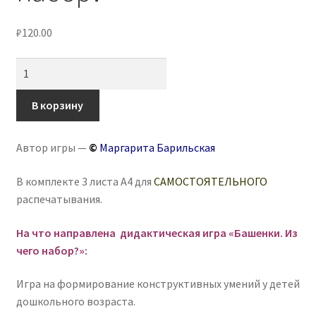
₽
120.00
Количество
товара
Игра-
В корзину
головоломка
«Башенки.
Автор игры —
©
Маргарита Барильская
Из
чего
В комплекте 3 листа А4 для
САМОСТОЯТЕЛЬНОГО
набор?»
распечатывания.
На что направлена дидактическая игра «Башенки. Из
чего набор?»:
Игра на формирование конструктивных умений у детей
дошкольного возраста.