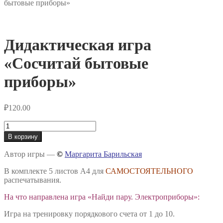
бытовые приборы»
Дидактическая игра
«Сосчитай бытовые
приборы»
₽
120.00
Количество
товара
В корзину
Дидактическая
игра
Автор игры —
©
Маргарита Барильская
«Сосчитай
бытовые
В комплекте 5 листов А4 для
САМОСТОЯТЕЛЬНОГО
приборы»
распечатывания.
На что направлена игра «Найди пару. Электроприборы»:
Игра на тренировку порядкового счета от 1 до 10.