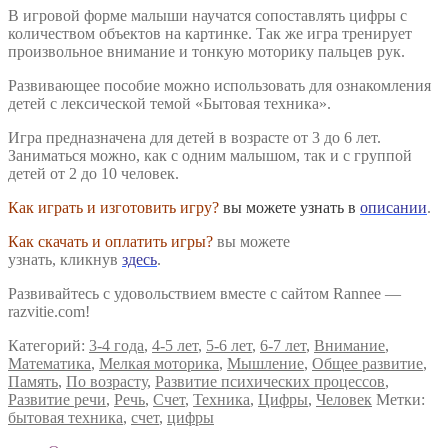
В игровой форме малыши научатся сопоставлять цифры с
количеством объектов на картинке. Так же игра тренирует
произвольное внимание и тонкую моторику пальцев рук.
Развивающее пособие можно использовать для ознакомления
детей с лексической темой «Бытовая техника».
Игра предназначена для детей в возрасте от 3 до 6 лет.
Заниматься можно, как с одним малышом, так и с группой
детей от 2 до 10 человек.
Как играть и изготовить игру?
вы можете узнать в
описании
.
Как скачать и оплатить игры?
вы можете
узнать, кликнув
здесь
.
Развивайтесь с удовольствием вместе с сайтом Rannee —
razvitie.com!
Категорий:
3-4 года
,
4-5 лет
,
5-6 лет
,
6-7 лет
,
Внимание
,
Математика
,
Мелкая моторика
,
Мышление
,
Общее развитие
,
Память
,
По возрасту
,
Развитие психических процессов
,
Развитие речи
,
Речь
,
Счет
,
Техника
,
Цифры
,
Человек
Метки:
бытовая техника
,
счет
,
цифры