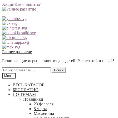
Акции
Как оплатить?
Перейти
Перейти
Раннее развитие
к
к
Развивающие игры — занятия для детей. Распечатай и играй!
навигации
содержимому
Искать:
Поиск
Меню
ВЕСЬ КАТАЛОГ
БЕСПЛАТНО
ПО ТЕМАМ
Праздники
23 февраля
8 марта
Масленица