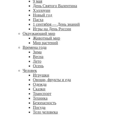
9 мая
День Святого Валентина
Хэллоуин
Новый год
Пасха
1 сентября — День знаний
Игры на День России
Окружающий мир
Животный мир
Мир растений
Времена года
Зима
Весна
Лето
Осень
Человек
Игрушки
Овощи, фрукты и еда
Одежда
Сказки
Транспорт
Техника
Безопасность
Посуда
Тело человека