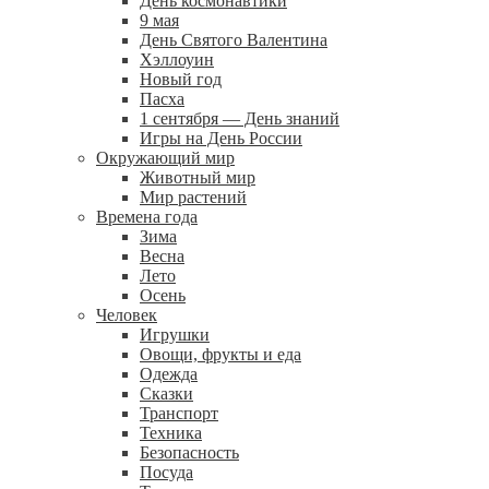
День космонавтики
9 мая
День Святого Валентина
Хэллоуин
Новый год
Пасха
1 сентября — День знаний
Игры на День России
Окружающий мир
Животный мир
Мир растений
Времена года
Зима
Весна
Лето
Осень
Человек
Игрушки
Овощи, фрукты и еда
Одежда
Сказки
Транспорт
Техника
Безопасность
Посуда