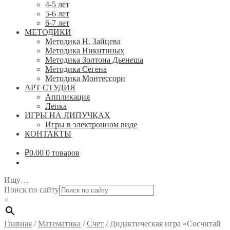
4-5 лет
5-6 лет
6-7 лет
МЕТОДИКИ
Методика Н. Зайцева
Методика Никитиных
Методика Золтона Дьенеша
Методика Сегена
Методика Монтессори
АРТ СТУДИЯ
Аппликация
Лепка
ИГРЫ НА ЛИПУЧКАХ
Игры в электронном виде
КОНТАКТЫ
₽
0.00
0 товаров
Ищу…
Поиск по сайту
×
Главная
/
Математика
/
Счет
/
Дидактическая игра «Сосчитай