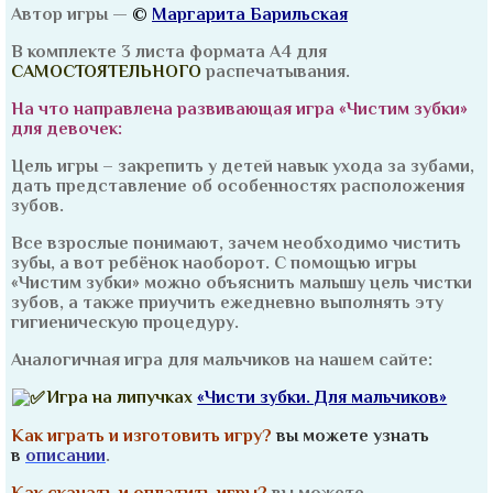
Автор игры —
©
Маргарита Барильская
липучках
«Чистим
В комплекте 3 листа формата А4 для
зубки»
САМОСТОЯТЕЛЬНОГО
распечатывания.
-
Для
На что направлена развивающая игра «Чистим зубки»
девочек
для девочек:
Цель игры – закрепить у детей навык ухода за зубами,
дать представление об особенностях расположения
зубов.
Все взрослые понимают, зачем необходимо чистить
зубы, а вот ребёнок наоборот. С помощью игры
«Чистим зубки» можно объяснить малышу цель чистки
зубов, а также приучить ежедневно выполнять эту
гигиеническую процедуру.
Аналогичная игра для мальчиков на нашем сайте:
Игра на липучках
«Чисти зубки. Для мальчиков»
Как играть и изготовить игру?
вы можете узнать
в
описании
.