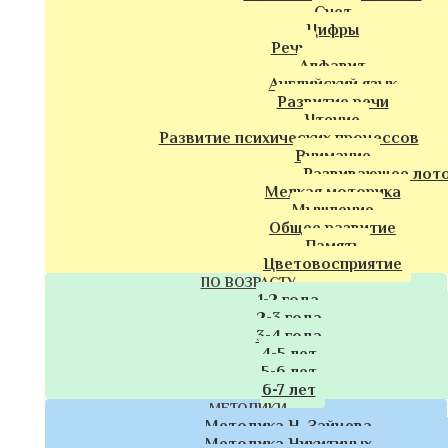
Счет
Цифры
Речь
Алфавит
Английский язык
Развитие речи
Чтение
Развитие психических процессов
Внимание
Развивающее лот
Мелкая моторика
Мышление
Общее развитие
Память
Цветовосприятие
ПО ВОЗРАСТУ
1-2 года
2-3 года
3-4 года
4-5 лет
5-6 лет
6-7 лет
МЕТОДИКИ
Методика Н. Зайцева
Методика Никитиных