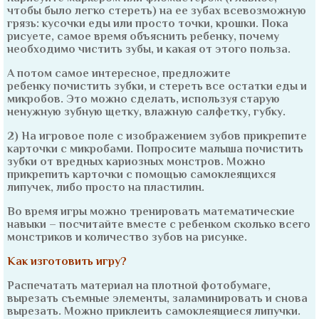
чтобы было легко стереть) на ее зубах всевозможную
грязь: кусочки еды или просто точки, крошки. Пока
рисуете, самое время объяснить ребенку, почему
необходимо чистить зубы, и какая от этого польза.
А потом самое интересное, предложите
ребенку почистить зубки, и стереть все остатки еды и
микробов. Это можно сделать, используя старую
ненужную зубную щетку, влажную салфетку, губку.
2) На игровое поле с изображением зубов прикрепите
карточки с микробами. Попросите малыша почистить
зубки от вредных кариозных монстров. Можно
прикрепить карточки с помощью самоклеящихся
липучек, либо просто на пластилин.
Во время игры можно тренировать математические
навыки – посчитайте вместе с ребенком сколько всего
монстриков и количество зубов на рисунке.
Как изготовить игру?
Распечатать материал на плотной фотобумаге,
вырезать съемные элементы, заламинировать и снова
вырезать. Можно приклеить самоклеящиеся липучки.