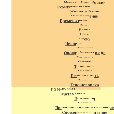
Игры на День России
Окружающий мир
Животный мир
Мир растений
Времена года
Зима
Весна
Лето
Осень
Человек
Игрушки
Овощи, фрукты и еда
Одежда
Сказки
Транспорт
Техника
Безопасность
Посуда
Тело человека
ПО НАВЫКАМ
Математика
Геометрия
Логика
Пространственное мышление
Сложение и вычитание