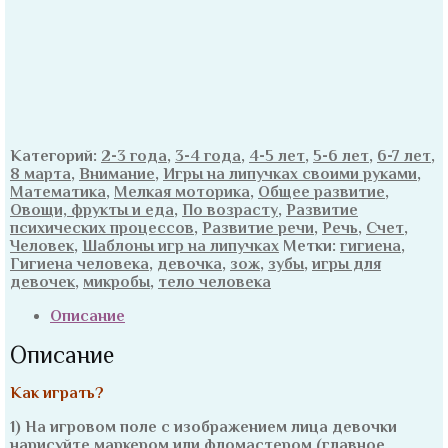
Категорий:
2-3 года
,
3-4 года
,
4-5 лет
,
5-6 лет
,
6-7 лет
,
8 марта
,
Внимание
,
Игры на липучках своими руками
,
Математика
,
Мелкая моторика
,
Общее развитие
,
Овощи, фрукты и еда
,
По возрасту
,
Развитие
психических процессов
,
Развитие речи
,
Речь
,
Счет
,
Человек
,
Шаблоны игр на липучках
Метки:
гигиена
,
Гигиена человека
,
девочка
,
зож
,
зубы
,
игры для
девочек
,
микробы
,
тело человека
Описание
Описание
Как играть?
1) На игровом поле с изображением лица девочки
нарисуйте маркером или фломастером (главное,