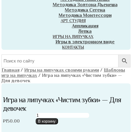
Методика Золтона Дьенеша
Методика Сегена
Методика Монтессори
АРТ СТУДИЯ
Аппликация
Лепка
ИГРЫ НА ЛИПУЧКАХ
Игры в электронном виде
КОНТАКТЫ
Главная
/
Игры на липучках своими руками
/
Шаблоны
игр на липучках
/
Игра на липучках «Чистим зубки» —
Для девочек
Игра на липучках «Чистим зубки» — Для
девочек
Количество
товара
₽
150.00
В корзину
Игра
на