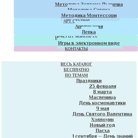
Методика Золтона Дьенеша
Методика Сегена
Методика Монтессори
АРТ СТУДИЯ
Аппликация
Лепка
ИГРЫ НА ЛИПУЧКАХ
Игры в электронном виде
КОНТАКТЫ
ВЕСЬ КАТАЛОГ
БЕСПЛАТНО
ПО ТЕМАМ
Праздники
23 февраля
8 марта
Масленица
День космонавтики
9 мая
День Святого Валентина
Хэллоуин
Новый год
Пасха
1 сентября — День знаний