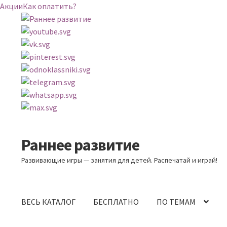
Акции
Как оплатить?
Раннее развитие
Перейти
Перейти
к
к
Развивающие игры — занятия для детей. Распечатай и играй!
навигации
содержимому
ВЕСЬ КАТАЛОГ
БЕСПЛАТНО
ПО ТЕМАМ