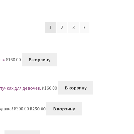
1
2
3
ик»
₽
160.00
В корзину
пучках для девочек.
₽
160.00
В корзину
Первоначальная
Текущая
одажа!
₽
300.00
₽
250.00
В корзину
цена
цена:
составляла
₽250.00.
₽300.00.