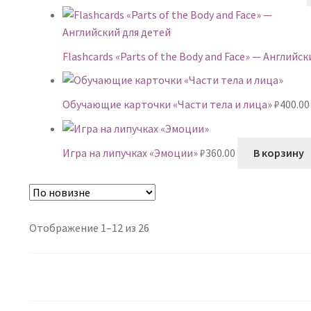
Flashcards «Parts of the Body and Face» — Английс
Обучающие карточки «Части тела и лица»
₽
400.00
Игра на липучках «Эмоции»
₽
360.00
В корзину
Сортировка:
Отображение 1–12 из 26
самые
недавние