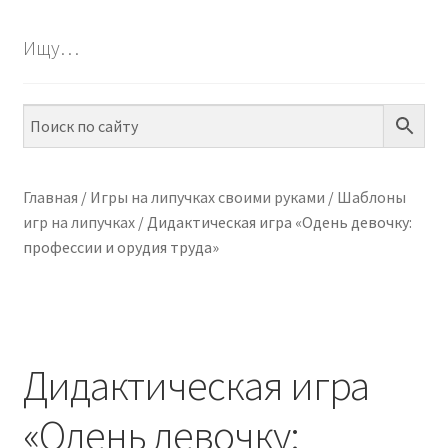
БЕСПЛАТНО
Ищу…
ПО ТЕМАМ
ПО НАВЫКАМ
ПО ВОЗРАСТУ
Главная
/
Игры на липучках своими руками
/
Шаблоны
игр на липучках
/
Дидактическая игра «Одень девочку:
МЕТОДИКИ
профессии и орудия труда»
АРТ СТУДИЯ
ИГРЫ НА ЛИПУЧКАХ
Дидактическая игра
КОНТАКТЫ
«Одень девочку: