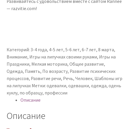
Развивайтесь с удовольствием вместе с сайтом Rannee
— razvitie.com!
Категорий:
3-4 года
,
4-5 лет
,
5-6 лет
,
6-7 лет
,
8 марта
,
Внимание
,
Игры на липучках своими руками
,
Игры на
Праздники
,
Мелкая моторика
,
Общее развитие
,
Одежда
,
Память
,
По возрасту
,
Развитие психических
процессов
,
Развитие речи
,
Речь
,
Человек
,
Шаблоны игр
на липучках
Метки:
одевалки
,
одевашки
,
одежда
,
одень
куклу
,
по образцу
,
профессии
Описание
Описание