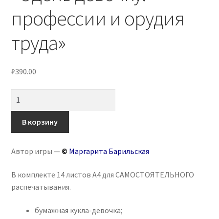
профессии и орудия
труда»
₽
390.00
Количество
товара
Дидактическая
В корзину
игра
«Одень
Автор игры —
©
Маргарита Барильская
девочку:
профессии
В комплекте 14 листов А4 для САМОСТОЯТЕЛЬНОГО
и
распечатывания.
орудия
труда»
бумажная кукла-девочка;