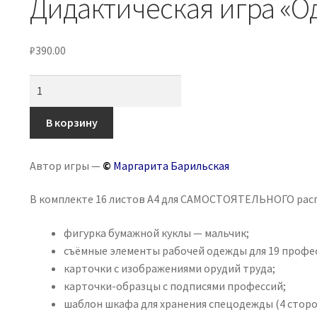
Дидактическая игра «О
₽
390.00
Количество
товара
Дидактическая
В корзину
игра
«Одень
Автор игры —
©
Маргарита Барильская
мальчика:
профессии
В комплекте 16 листов А4 для САМОСТОЯТЕЛЬНОГО рас
и
орудия
фигурка бумажной куклы — мальчик;
труда»
съёмные элементы рабочей одежды для 19 професси
карточки с изображениями орудий труда;
карточки-образцы с подписями профессий;
шаблон шкафа для хранения спецодежды (4 сторо