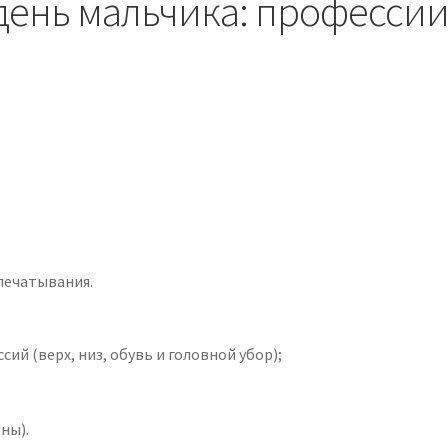
день мальчика: профессии
печатывания.
й (верх, низ, обувь и головной убор);
ны).