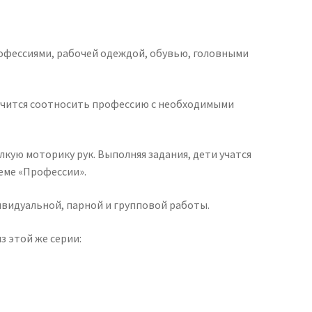
рофессиями, рабочей одеждой, обувью, головными
 учится соотносить профессию с необходимыми
кую моторику рук. Выполняя задания, дети учатся
еме «Профессии».
ивидуальной, парной и групповой работы.
 этой же серии: