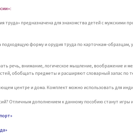
сии»:
дия труда» предназначена для знакомства детей с мужскими п
а подходящую форму и орудия труда по карточкам-образцам,
ать речь, внимание, логическое мышление, воображение и мел
астей, обобщать предметы и расширяют словарный запас по т
вающем центре и дома. Комплект можно использовать для инд
ий? Отличным дополнением к данному пособию станут игры из
спорт»
уда»