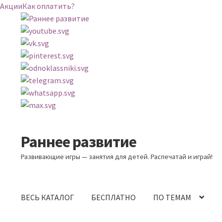
Акции
Как оплатить?
Раннее развитие
Перейти
Перейти
к
к
Развивающие игры — занятия для детей. Распечатай и играй!
навигации
содержимому
ВЕСЬ КАТАЛОГ
БЕСПЛАТНО
ПО ТЕМАМ