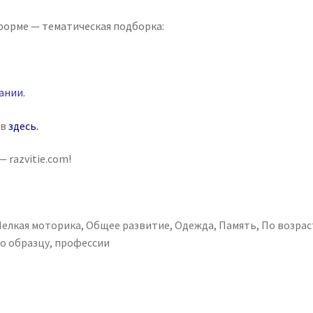
форме — тематическая подборка:
ании
.
ув
здесь
.
 razvitie.com!
елкая моторика
,
Общее развитие
,
Одежда
,
Память
,
По возрас
о образцу
,
профессии