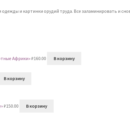
и одежды и картинки орудий труда. Все заламинировать и сно
вотные Африки»
₽
160.00
В корзину
В корзину
у»
₽
150.00
В корзину