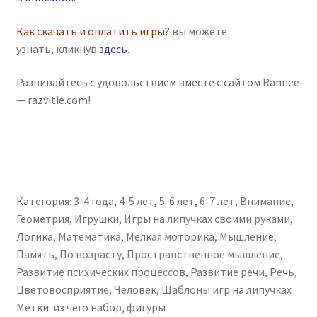
Как скачать и оплатить игры?
вы можете
узнать, кликнув
здесь
.
Развивайтесь с удовольствием вместе с сайтом Rannee
— razvitie.com!
Категория:
3-4 года
,
4-5 лет
,
5-6 лет
,
6-7 лет
,
Внимание
,
Геометрия
,
Игрушки
,
Игры на липучках своими руками
,
Логика
,
Математика
,
Мелкая моторика
,
Мышление
,
Память
,
По возрасту
,
Пространственное мышление
,
Развитие психических процессов
,
Развитие речи
,
Речь
,
Цветовосприятие
,
Человек
,
Шаблоны игр на липучках
Метки:
из чего набор
,
фигуры