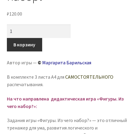
₽
120.00
Количество
товара
Игра-
В корзину
головоломка
«Фигуры.
Автор игры —
©
Маргарита Барильская
Из
чего
В комплекте 3 листа А4 для
САМОСТОЯТЕЛЬНОГО
набор?»
распечатывания.
На что направлена дидактическая игра «Фигуры. Из
чего набор?»:
Задания игры «Фигуры. Из чего набор?» — это отличный
тренажер для ума, развития логического и