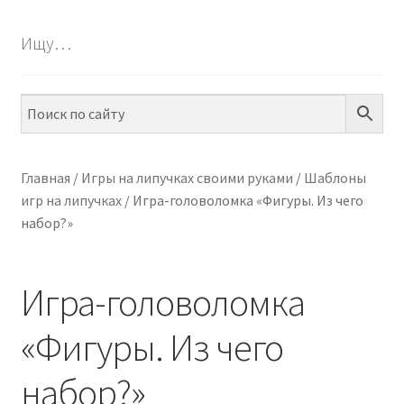
БЕСПЛАТНО
Ищу…
ПО ТЕМАМ
ПО НАВЫКАМ
ПО ВОЗРАСТУ
Главная
/
Игры на липучках своими руками
/
Шаблоны
игр на липучках
/
Игра-головоломка «Фигуры. Из чего
МЕТОДИКИ
набор?»
АРТ СТУДИЯ
Игра-головоломка
ИГРЫ НА ЛИПУЧКАХ
«Фигуры. Из чего
КОНТАКТЫ
набор?»