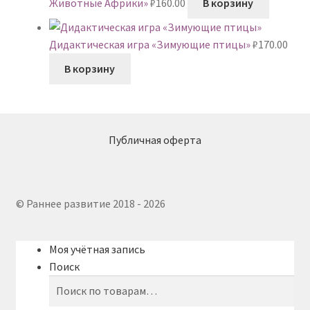
Животные Африки»
₽
160.00
В корзину
Дидактическая игра «Зимующие птицы»
₽
170.00
В корзину
Публичная оферта
© Раннее развитие 2018 - 2026
Моя учётная запись
Поиск
Искать:
Поиск