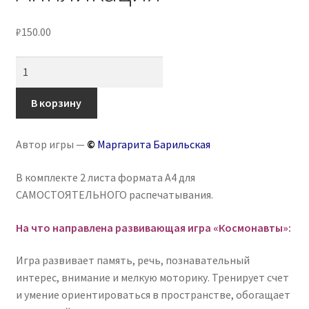
₽
150.00
Количество
товара
Игра
В корзину
на
липучках
Автор игры —
©
Маргарита Барильская
«Космонавты».
Аппликация
В комплекте 2 листа формата А4 для
САМОСТОЯТЕЛЬНОГО распечатывания.
На что направлена развивающая игра «Космонавты»:
Игра развивает память, речь, познавательный
интерес, внимание и мелкую моторику. Тренирует счет
и умение ориентироваться в пространстве, обогащает