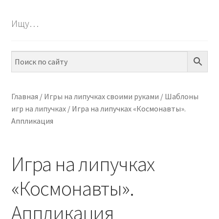
БЕСПЛАТНО
Ищу…
ПО ТЕМАМ
ПО НАВЫКАМ
ПО ВОЗРАСТУ
Главная
/
Игры на липучках своими руками
/
Шаблоны
игр на липучках
/
Игра на липучках «Космонавты».
МЕТОДИКИ
Аппликация
АРТ СТУДИЯ
Игра на липучках
ИГРЫ НА ЛИПУЧКАХ
«Космонавты».
КОНТАКТЫ
Аппликация