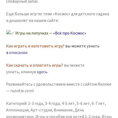
словарный запас.
Ещё больше игр по теме «Космос» для детского садика
и дошколят на нашем сайте:
Игры на липучках —
«Всё про Космос»
Как играть и изготовить игру?
вы можете узнать
в
описании
.
Как скачать и оплатить игры?
вы можете
узнать, кликнув
здесь
.
Развивайтесь с удовольствием вместе с сайтом Rannee
— razvitie.com!
Категорий:
2-3 года
,
3-4 года
,
4-5 лет
,
5-6 лет
,
6-7 лет
,
Аппликация
,
Арт-студия
,
Внимание
,
День
космонавтики
,
Игры и пособия для детей 1-2 года
,
Игры