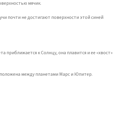
поверхностью мячик.
лучи почти не достигают поверхности этой синей
та приближается к Солнцу, она плавится и ее «хвост»
асположена между планетами Марс и Юпитер.