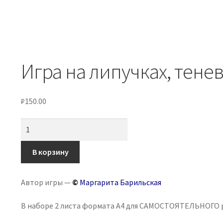
Игра на липучках, тене
₽
150.00
Количество
товара
Игра
В корзину
на
липучках,
Автор игры —
©
Маргарита Барильская
теневое
лото
В наборе 2 листа формата А4 для САМОСТОЯТЕЛЬНОГО 
«Космос.