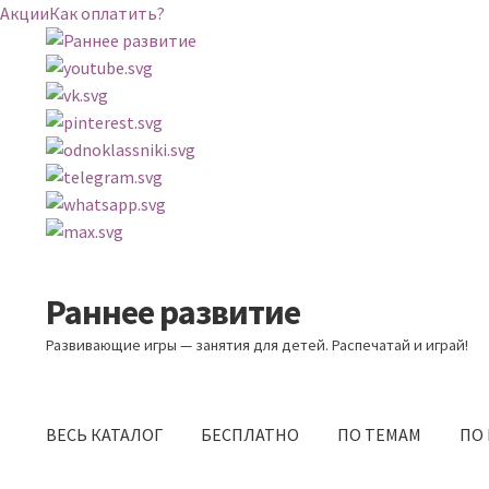
Акции
Как оплатить?
Раннее развитие
Перейти
Перейти
к
к
Развивающие игры — занятия для детей. Распечатай и играй!
навигации
содержимому
ВЕСЬ КАТАЛОГ
БЕСПЛАТНО
ПО ТЕМАМ
ПО