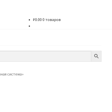
₽
0.00
0 товаров
чная система»