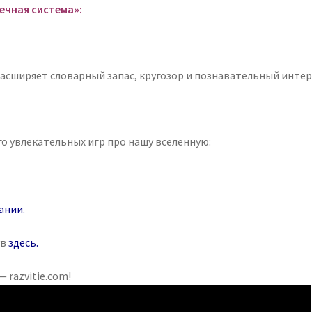
ечная система»:
асширяет словарный запас, кругозор и познавательный интер
го увлекательных игр про нашу вселенную:
ании
.
ув
здесь
.
 razvitie.com!