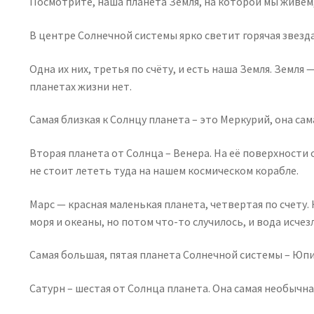
Посмотрите, наша планета Земля, на которой мы живём,
В центре Солнечной системы ярко светит горячая звезд
Одна их них, третья по счёту, и есть наша Земля. Земл
планетах жизни нет.
Самая близкая к Солнцу планета – это Меркурий, она са
Вторая планета от Солнца – Венера. На её поверхности
не стоит лететь туда на нашем космическом корабле.
Марс — красная маленькая планета, четвертая по счету. 
моря и океаны, но потом что-то случилось, и вода исчез
Самая большая, пятая планета Солнечной системы – Юпит
Сатурн – шестая от Солнца планета. Она самая необычна