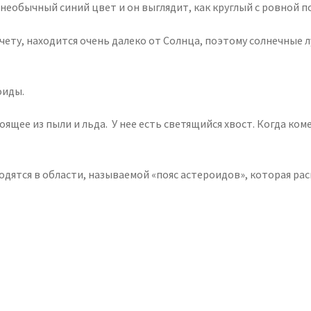
а необычный синий цвет и он выглядит, как круглый с ровной 
счету, находится очень далеко от Солнца, поэтому солнечные 
оиды.
щее из пыли и льда. У нее есть светящийся хвост. Когда коме
ходятся в области, называемой «пояс астероидов», которая р