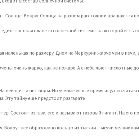
 входит в состав Солнечной системы.
а – Солнце. Вокруг Солнца на разном расстоянии вращаются во
я — единственная планета солнечной системы на которой есть
мая маленькая по размеру. Днем на Меркурии жарче чем в печи,
 очень-очень жарко, как на пожаре. А с неба льют кислотные 
На ней почти нет воды. Но ученые ее все время ищут и считают
ла. Эту тайну ещё предстоит разгадать.
ер. Состоит из газа, его и называют газовый гигант. На его 
я. Вокруг нее образовано кольцо из тысячи-тысячи мелких кам