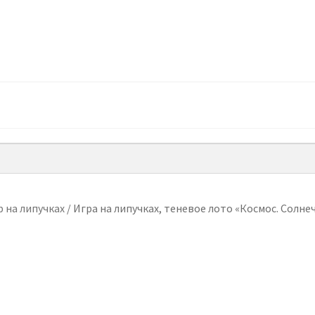
 на липучках
/
Игра на липучках, теневое лото «Космос. Солне