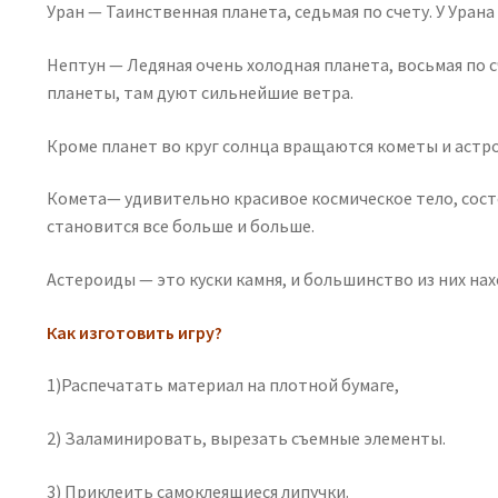
Уран — Таинственная планета, седьмая по счету. У Уран
Нептун — Ледяная очень холодная планета, восьмая по 
планеты, там дуют сильнейшие ветра.
Кроме планет во круг солнца вращаются кометы и астр
Комета— удивительно красивое космическое тело, состоя
становится все больше и больше.
Астероиды — это куски камня, и большинство из них на
Как изготовить игру?
1)Распечатать материал на плотной бумаге,
2) Заламинировать, вырезать съемные элементы.
3) Приклеить самоклеящиеся липучки.