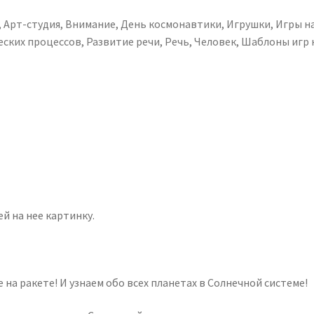
,
Арт-студия
,
Внимание
,
День космонавтики
,
Игрушки
,
Игры на
еских процессов
,
Развитие речи
,
Речь
,
Человек
,
Шаблоны игр н
й на нее картинку.
на ракете! И узнаем обо всех планетах в Солнечной системе!