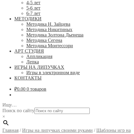
4-5 лет
5-6 лет
6-7 лет
МЕТОДИКИ
Методика Н. Зайцева
Методика Никитиных
Методика Золтона Дьенеша
Методика Сегена
Методика Монтессори
АРТ СТУДИЯ
Аппликация
Лепка
ИГРЫ НА ЛИПУЧКАХ
Игры в электронном виде
КОНТАКТЫ
₽
0.00
0 товаров
Ищу…
Поиск по сайту
×
Главная
/
Игры на липучках своими руками
/
Шаблоны игр на