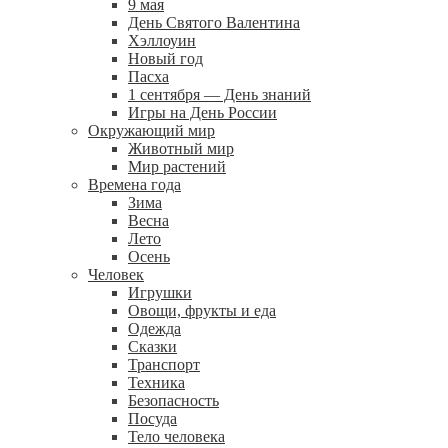
9 мая
День Святого Валентина
Хэллоуин
Новый год
Пасха
1 сентября — День знаний
Игры на День России
Окружающий мир
Животный мир
Мир растений
Времена года
Зима
Весна
Лето
Осень
Человек
Игрушки
Овощи, фрукты и еда
Одежда
Сказки
Транспорт
Техника
Безопасность
Посуда
Тело человека