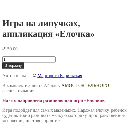
Игра на липучках,
аппликация «Елочка»
₽
150.00
Количество
товара
В корзину
Игра
на
Автор игры —
©
Маргарита Барильская
липучках,
аппликация
В комплекте 2 листа А4 для
САМОСТОЯТЕЛЬНОГО
«Елочка»
распечатывания.
На что направлена развивающая игра «Елочка»:
Игра подойдет для самых маленьких. Наряжая елочку, ребенок
будет активно развивать мелкую моторику, пространственное
мышление, цветовосприятие.