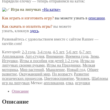
Нарядили елочку — теперь отправимся на каток:
Игра на липучках
«На катке»
Как играть и изготовить игру?
вы можете узнать в
описании
.
Как скачать и оплатить игры?
вы можете
узнать, кликнув
здесь
.
Развивайтесь с удовольствием вместе с сайтом Rannee —
razvitie.com!
Категорий:
2-3 года
,
3-4 года
,
4-5 лет
,
5-6 лет
,
6-7 лет
,
Аппликация
,
Арт-студия
,
Внимание
,
Времена года
,
Зима
,
Игрушки
,
Игры и пособия для детей 1-2 года
,
Игры на
липучках своими руками
,
Игры на Праздники
,
Мелкая
моторика
,
Мир растений
,
Мышление
,
Новый год
,
Общее
развитие
,
Окружающий мир
,
По возрасту
,
Развитие
психических процессов
,
Цветовосприятие
,
Человек
,
Шаблоны
игр на липучках
Метки:
аппликация
,
елка
,
игрушки
Описание
Описание