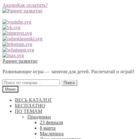
Акции
Как оплатить?
Перейти
Перейти
Раннее развитие
к
к
Развивающие игры — занятия для детей. Распечатай и играй!
навигации
содержимому
Искать:
Поиск
Меню
ВЕСЬ КАТАЛОГ
БЕСПЛАТНО
ПО ТЕМАМ
Праздники
23 февраля
8 марта
Масленица