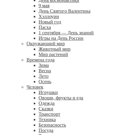
День космонавтики
9 мая
День Святого Валентина
Хэллоуин
Новый год
Пасха
1 сентября — День знаний
Игры на День России
Окружающий мир
Животный мир
Мир растений
Времена года
Зима
Весна
Лето
Осень
Человек
Игрушки
Овощи, фрукты и еда
Одежда
Сказки
Транспорт
Техника
Безопасность
Посуда