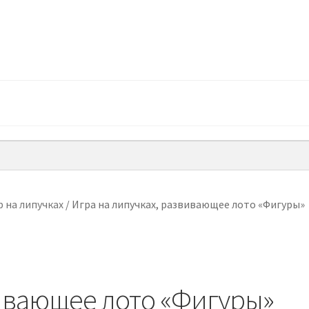
 на липучках
/
Игра на липучках, развивающее лото «Фигуры»
вивающее лото «Фигуры»