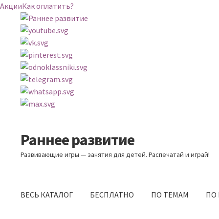
Акции
Как оплатить?
Раннее развитие
Перейти
Перейти
к
к
Развивающие игры — занятия для детей. Распечатай и играй!
навигации
содержимому
ВЕСЬ КАТАЛОГ
БЕСПЛАТНО
ПО ТЕМАМ
ПО