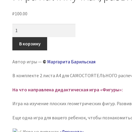
₽
100.00
Количество
товара
Игра
В корзину
на
липучках,
Автор игры —
©
Маргарита Барильская
развивающее
лото
В комплекте 2 листа А4 для САМОСТОЯТЕЛЬНОГО распе
«Фигуры»
На что направлена дидактическая игра «Фигуры»:
Игра на изучение плоских геометрических фигур. Разви
Еще одна игра для вашего ребенок, чтобы познакомитьс
Игра на липучках
«Лягушата»