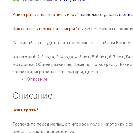
Как играть и изготовить игру?
вы можете узнать в
опис
Как скачать и оплатить игры?
вы можете узнать, кликн
Развивайтесь с удовольствием вместе с сайтом Rannee —
Категорий:
2-3 года
,
3-4 года
,
4-5 лет
,
5-6 лет
,
6-7 лет
,
Вн
моторика
,
Общее развитие
,
Память
,
По возрасту
,
Разви
заплатки
,
игра заплатки
,
фигуры
,
цвета
Описание
Описание
Как играть?
Разложите перед малышом игровое поле и карточки с ф
вместе с ним названия фигур.