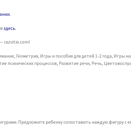
ании
.
ув
здесь
.
 razvitie.com!
имание
,
Геометрия
,
Игры и пособия для детей 1-2 года
,
Игры на
тие психических процессов
,
Развитие речи
,
Речь
,
Цветовоспр
игурами. Предложите ребенку сопоставить каждую фигуру с е