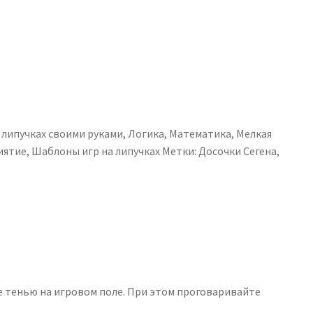
 липучках своими руками
,
Логика
,
Математика
,
Мелкая
иятие
,
Шаблоны игр на липучках
Метки:
Досочки Сегена
,
е тенью на игровом поле. При этом проговаривайте