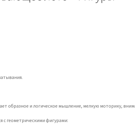
чатывания.
вает образное и логическое мышление, мелкую моторику, вним
я с геометрическими фигурами: