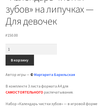
зубов» на липучках —
Для девочек
₽
150.00
Количество
товара
Мотивационный
В корзину
"Календарь
чистки
Автор игры —
©
Маргарита Барильская
зубов"
на
В комплекте 3 листа формата А4 для
липучках
САМОСТОЯТЕЛЬНОГО
распечатывания.
-
Для
Набор «Календарь чистки зубов» — в игровой форме
девочек