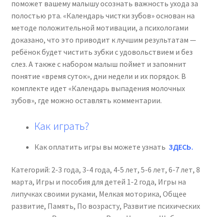
поможет вашему малышу осознать важность ухода за
полостью рта. «Календарь чистки зубов» основан на
методе положительной мотивации, а психологами
доказано, что это приводит к лучшим результатам —
ребёнок будет чистить зубки с удовольствием и без
слез. А также с набором малыш поймет и запомнит
понятие «время суток», дни недели и их порядок. В
комплекте идет «Календарь выпадения молочных
зубов», где можно оставлять комментарии.
Как играть?
Как оплатить игры вы можете узнать
ЗДЕСЬ
.
Категорий:
2-3 года
,
3-4 года
,
4-5 лет
,
5-6 лет
,
6-7 лет
,
8
марта
,
Игры и пособия для детей 1-2 года
,
Игры на
липучках своими руками
,
Мелкая моторика
,
Общее
развитие
,
Память
,
По возрасту
,
Развитие психических