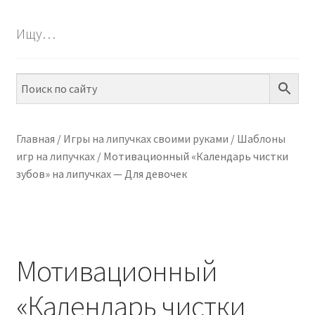
БЕСПЛАТНО
Ищу…
Разве
ПО ТЕМАМ
вложе
меню
Разве
ПО НАВЫКАМ
вложе
меню
Разве
ПО ВОЗРАСТУ
вложе
Главная
/
Игры на липучках своими руками
/
Шаблоны
меню
игр на липучках
/
Мотивационный «Календарь чистки
Разве
МЕТОДИКИ
зубов» на липучках — Для девочек
вложе
меню
Разве
АРТ СТУДИЯ
вложе
меню
Разве
ИГРЫ НА ЛИПУЧКАХ
вложе
Мотивационный
меню
КОНТАКТЫ
«Календарь чистки