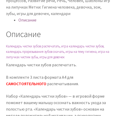
процессов
,
Развитие речи
,
Речь
,
Человек
,
Шаблоны игр
на липучках
Метки:
Гигиена человека
,
девочка
,
зож
,
зубы
,
игры для девочек
,
календари
Описание
Описание
Календарь чистки зубов распечатать, игра календарь чистки зубов,
календарь прорезывания зубов скачать, игры на тему гигиена, игра на
липучках чистим зубы, игры для девочек
Календарь чистки зубов распечатать.
В комплекте 3 листа формата А4 для
САМОСТОЯТЕЛЬНОГО
распечатывания.
Набор «Календарь чистки зубов» — в игровой форме
поможет вашему малышу осознать важность ухода за
полостью рта. «Календарь чистки зубов» основан на
методе положительной мотивации, а психологами