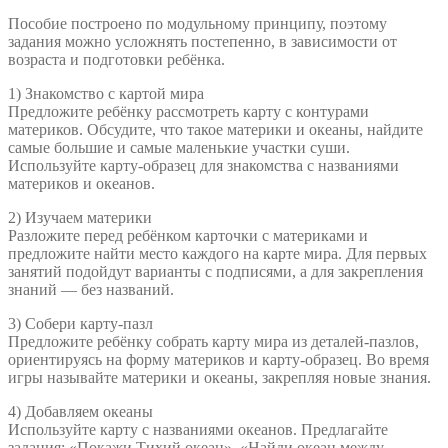
Пособие построено по модульному принципу, поэтому
задания можно усложнять постепенно, в зависимости от
возраста и подготовки ребёнка.
1) Знакомство с картой мира
Предложите ребёнку рассмотреть карту с контурами
материков. Обсудите, что такое материки и океаны, найдите
самые большие и самые маленькие участки суши.
Используйте карту-образец для знакомства с названиями
материков и океанов.
2) Изучаем материки
Разложите перед ребёнком карточки с материками и
предложите найти место каждого на карте мира. Для первых
занятий подойдут варианты с подписями, а для закрепления
знаний — без названий.
3) Собери карту-пазл
Предложите ребёнку собрать карту мира из деталей-пазлов,
ориентируясь на форму материков и карту-образец. Во время
игры называйте материки и океаны, закрепляя новые знания.
4) Добавляем океаны
Используйте карту с названиями океанов. Предлагайте
задания: «Покажи Тихий океан», «Найди океан между