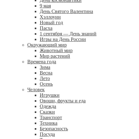
День космонавтики
9 мая
День Святого Валентина
Хэллоуин
Новый год
Пасха
1 сентября — День знаний
Игры на День России
Окружающий мир
Животный мир
Мир растений
Времена года
Зима
Весна
Лето
Осень
Человек
Игрушки
Овощи, фрукты и еда
Одежда
Сказки
Транспорт
Техника
Безопасность
Посуда