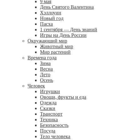
9 мая
День Святого Валентина
Хэллоуин
Новый год
Пасха
1 сентября — День знаний
Игры на День России
Окружающий мир
Животный мир
Мир растений
Времена года
Зима
Весна
Лето
Осень
Человек
Игрушки
Овощи, фрукты и еда
Одежда
Сказки
Транспорт
Техника
Безопасность
Посуда
Тело человека