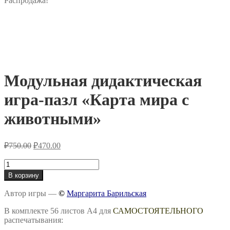
Распродажа!
Модульная дидактическая
игра-пазл «Карта мира с
животными»
Первоначальная
Текущая
₽
750.00
₽
470.00
цена
цена:
составляла
Количество
₽470.00.
товара
₽750.00.
В корзину
Модульная
дидактическая
Автор игры —
©
Маргарита Барильская
игра-
пазл
В комплекте 56 листов А4 для
САМОСТОЯТЕЛЬНОГО
«Карта
распечатывания:
мира