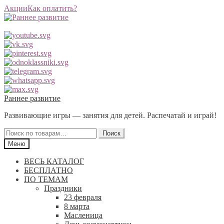
Акции
Как оплатить?
Перейти
Перейти
Раннее развитие
к
к
Развивающие игры — занятия для детей. Распечатай и играй!
навигации
содержимому
Искать:
Поиск
Меню
ВЕСЬ КАТАЛОГ
БЕСПЛАТНО
ПО ТЕМАМ
Праздники
23 февраля
8 марта
Масленица