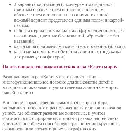
с
3 варианта карты мира (с контурами материков; с
животными»
цветным обозначением островов; с цветным
обозначением островов и названиями океанов) —
каждый вариант представлен единым полем и картой-
пазлом;
набор материков в 3 вариантах оформления (цветные с
названиями, цветные без названий, чёрно-белые без
названий);
карта мира с названиями материков и океанов (плакат);
карта мира с местами обитания животных (подсказка
для размещения фигурок).
На что направлена дидактическая игра «Карта мира»
:
Развивающая игра «Карта мира с животными» —
многофункциональное пособие для знакомства детей с
материками, океанами и удивительным животным миром
нашей планеты.
В игровой форме ребёнок знакомится с картой мира,
запоминает названия и расположение материков и океанов,
узнаёт, где обитают различные животные, и учится
соотносить их с природными зонами разных частей света.
Занятия с пособием способствуют расширению кругозора,
формированию элементарных географических