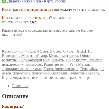
Дидактическая игра «Карта России»
Как играть и изготовить игру?
вы можете узнать в
описании
.
Как скачать и оплатить игры?
вы можете
узнать, кликнув
здесь
.
Развивайтесь с удовольствием вместе с сайтом Rannee —
razvitie.com!
Категорий:
3-4 года
,
4-5 лет
,
5-6 лет
,
6-7 лет
,
АКЦИИ
,
Внимание
,
Животный мир
,
Мелкая моторика
,
Общее
развитие
,
Окружающий мир
,
Память
,
По возрасту
,
Развитие
психических процессов
,
Развитие речи
,
Речь
Метки:
африканские животные
,
Географическая игра
,
География для
детей
,
животные
,
животные Австралии
,
животные севера
,
Карта мира
,
лесные животные
,
пазлы
,
страна Австралия
Описание
Описание
Как играть?