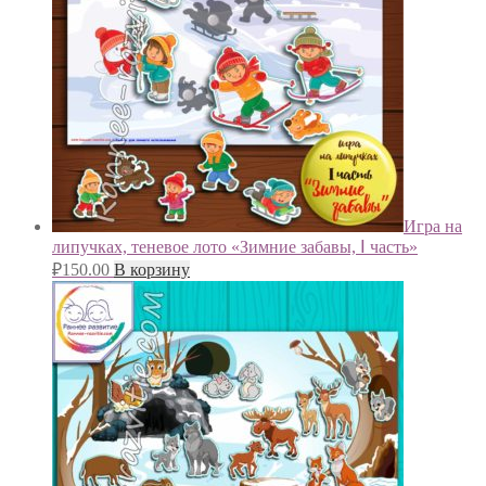
Игра на
липучках, теневое лото «Зимние забавы, Ⅰ часть»
₽
150.00
В корзину