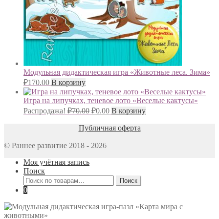
Модульная дидактическая игра «Животные леса. Зима»
₽
170.00
В корзину
Игра на липучках, теневое лото «Веселые кактусы»
Первоначальная
Текущая
Распродажа!
₽
70.00
₽
0.00
В корзину
цена
цена:
составляла
Публичная оферта
₽0.00.
₽70.00.
© Раннее развитие 2018 - 2026
Моя учётная запись
Поиск
Искать:
Поиск
0