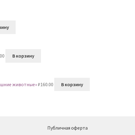
зину
.00
В корзину
машние животные»
₽
160.00
В корзину
Публичная оферта