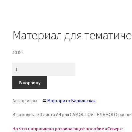
Материал для тематиче
₽
0.00
Количество
товара
Материал
В корзину
для
тематического
Автор игры —
©
Маргарита Барильская
занятия
«Север»
В комплекте 3 листа А4 для САМОСТОЯТЕЛЬНОГО распе
На что направлена развивающее пособие «Север»: