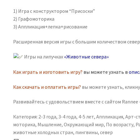
1) Игра с конструктором “Присоски”
2) Графомоторика
3) Аппликация+лепка+рисование
Расширенная версия игры с большим количеством севе
Игры на липучках
«Животные севера»
Как играть и изготовить игру?
вы можете узнать в
опис
Как скачать и оплатить игры?
вы можете узнать, кликн
Развивайтесь с удовольствием вместе с сайтом Rannee —
Категория:
2-3 года
,
3-4 года
,
4-5 лет
,
Аппликация
,
Арт-с
моторика
,
Мышление
,
Окружающий мир
,
По возрасту
,
Р
животные холодных стран
,
пингвины
,
север