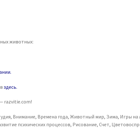
рных животных:
ании
.
ув
здесь
.
 razvitie.com!
тудия
,
Внимание
,
Времена года
,
Животный мир
,
Зима
,
Игры на
азвитие психических процессов
,
Рисование
,
Счет
,
Цветовоспр