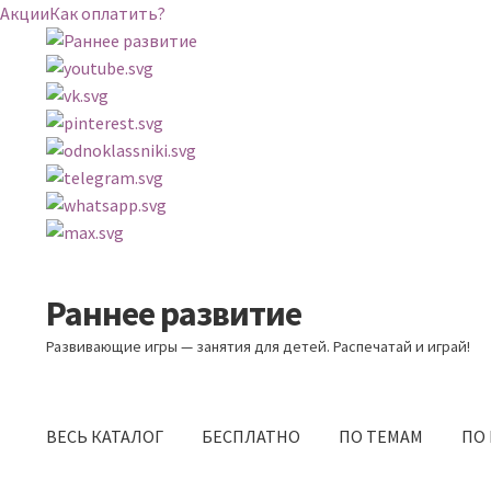
Акции
Как оплатить?
Раннее развитие
Перейти
Перейти
к
к
Развивающие игры — занятия для детей. Распечатай и играй!
навигации
содержимому
ВЕСЬ КАТАЛОГ
БЕСПЛАТНО
ПО ТЕМАМ
ПО