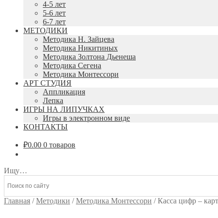
4-5 лет
5-6 лет
6-7 лет
МЕТОДИКИ
Методика Н. Зайцева
Методика Никитиных
Методика Золтона Дьенеша
Методика Сегена
Методика Монтессори
АРТ СТУДИЯ
Аппликация
Лепка
ИГРЫ НА ЛИПУЧКАХ
Игры в электронном виде
КОНТАКТЫ
₽
0.00
0 товаров
Ищу…
Главная
/
Методики
/
Методика Монтессори
/
Касса цифр – кар