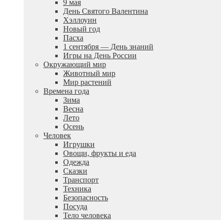
9 мая
День Святого Валентина
Хэллоуин
Новый год
Пасха
1 сентября — День знаний
Игры на День России
Окружающий мир
Животный мир
Мир растений
Времена года
Зима
Весна
Лето
Осень
Человек
Игрушки
Овощи, фрукты и еда
Одежда
Сказки
Транспорт
Техника
Безопасность
Посуда
Тело человека