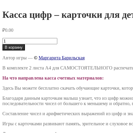
Касса цифр – карточки для де
₽
0.00
Количество
товара
В корзину
Касса
цифр
Автор игры —
©
Маргарита Барильская
–
карточки
В комплекте 2 листа А4 для САМОСТОЯТЕЛЬНОГО распечат
для
детей
На что направлена касса счетных материалов:
Здесь Вы можете бесплатно скачать обучающие карточки, котор
Благодаря данным карточкам малыш узнает, что из цифр можно 
последовательности чисел от большего к меньшему и обратно,
Составление чисел и арифметических выражений из цифр и знак
Игры с карточками развивают память, зрительное и слуховое 