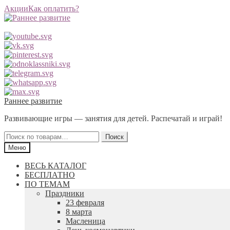
Акции
Как оплатить?
Перейти
Перейти
Раннее развитие
к
к
Развивающие игры — занятия для детей. Распечатай и играй!
навигации
содержимому
Искать:
Поиск
Меню
ВЕСЬ КАТАЛОГ
БЕСПЛАТНО
ПО ТЕМАМ
Праздники
23 февраля
8 марта
Масленица