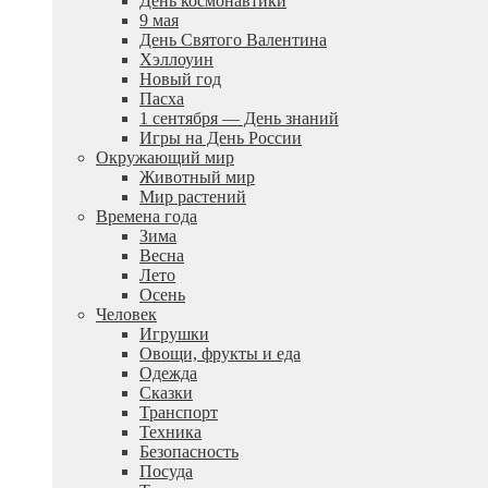
День космонавтики
9 мая
День Святого Валентина
Хэллоуин
Новый год
Пасха
1 сентября — День знаний
Игры на День России
Окружающий мир
Животный мир
Мир растений
Времена года
Зима
Весна
Лето
Осень
Человек
Игрушки
Овощи, фрукты и еда
Одежда
Сказки
Транспорт
Техника
Безопасность
Посуда