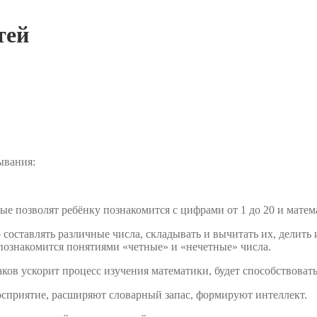
тей
ывания:
ые позволят ребёнку познакомится с цифрами от 1 до 20 и мате
составлять различные числа, складывать и вычитать их, делить и
 познакомится понятиями «четные» и «нечетные» числа.
ов ускорит процесс изучения математики, будет способствовать
восприятие, расширяют словарный запас, формируют интеллект.