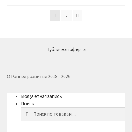
самые
недавние
1
2
Публичная оферта
© Раннее развитие 2018 - 2026
Моя учётная запись
Поиск
Искать:
Поиск