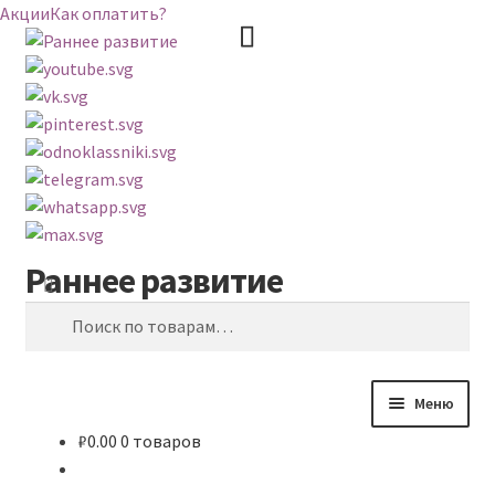
Акции
Как оплатить?
Раннее развитие
Перейти
Перейти
Поиск
к
к
Искать:
навигации
содержимому
Меню
₽
0.00
0 товаров
ВЕСЬ КАТАЛОГ