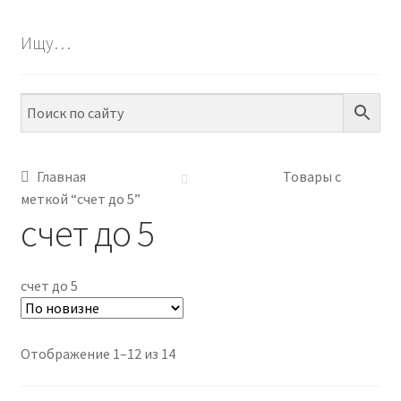
БЕСПЛАТНО
Ищу…
ПО ТЕМАМ
ПО НАВЫКАМ
ПО ВОЗРАСТУ
Главная
Товары с
меткой “счет до 5”
МЕТОДИКИ
счет до 5
АРТ СТУДИЯ
счет до 5
ИГРЫ НА ЛИПУЧКАХ
КОНТАКТЫ
Сортировка:
Отображение 1–12 из 14
самые
недавние