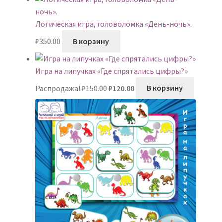
Логическая игра, головоломка «День-ночь».
₽
350.00
В корзину
Игра на липучках «Где спрятались цифры?»
Первоначальная
Текущая
Распродажа!
₽
150.00
₽
120.00
В корзину
цена
цена:
составляла
₽120.00.
₽150.00.