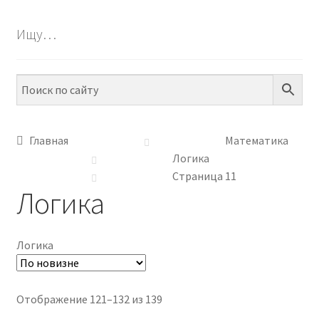
БЕСПЛАТНО
Ищу…
ПО ТЕМАМ
ПО НАВЫКАМ
ПО ВОЗРАСТУ
Главная
Математика
Логика
МЕТОДИКИ
Страница 11
Логика
АРТ СТУДИЯ
ИГРЫ НА ЛИПУЧКАХ
Логика
КОНТАКТЫ
Сортировка:
Отображение 121–132 из 139
самые