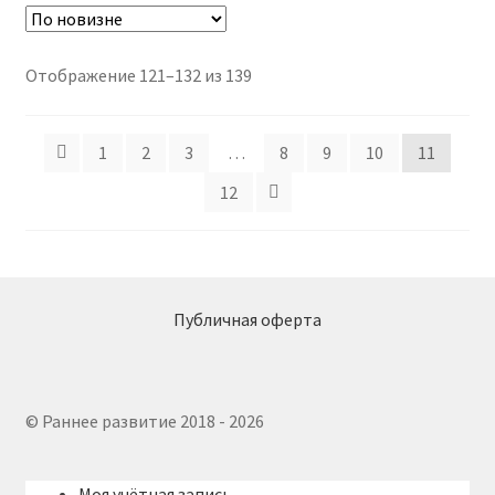
Сортировка:
Отображение 121–132 из 139
самые
недавние
1
2
3
…
8
9
10
11
12
Публичная оферта
© Раннее развитие 2018 - 2026
Моя учётная запись