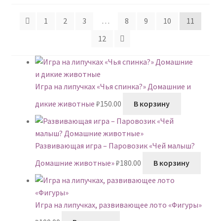
недавние
1
2
3
…
8
9
10
11
12
Игра на липучках «Чья спинка?» Домашние и
дикие животные
₽
150.00
В корзину
Развивающая игра – Паровозик «Чей малыш?
Домашние животные»
₽
180.00
В корзину
Игра на липучках, развивающее лото «Фигуры»