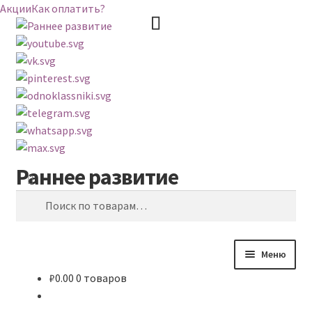
Акции
Как оплатить?
Раннее развитие
Перейти
Перейти
Поиск
к
к
Искать:
навигации
содержимому
Меню
₽
0.00
0 товаров
ВЕСЬ КАТАЛОГ