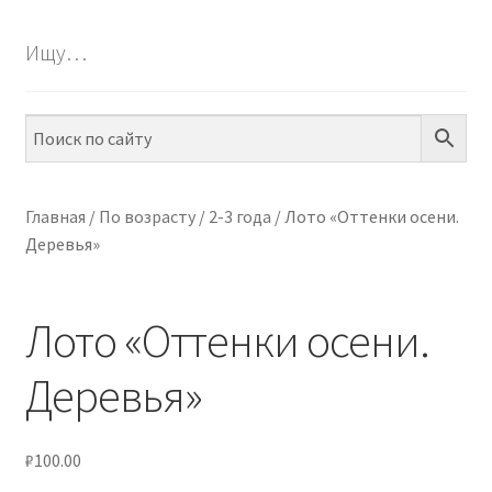
БЕСПЛАТНО
Ищу…
ПО ТЕМАМ
ПО НАВЫКАМ
ПО ВОЗРАСТУ
Главная
/
По возрасту
/
2-3 года
/
Лото «Оттенки осени.
Деревья»
МЕТОДИКИ
АРТ СТУДИЯ
Лото «Оттенки осени.
ИГРЫ НА ЛИПУЧКАХ
Деревья»
КОНТАКТЫ
₽
100.00