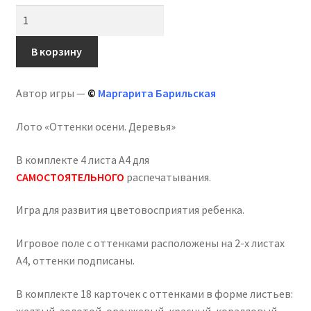
Количество
товара
Лото
В корзину
«Оттенки
осени.
Автор игры —
©
Маргарита Барильская
Деревья»
Лото «Оттенки осени. Деревья»
В комплекте 4 листа А4 для
САМОСТОЯТЕЛЬНОГО
распечатывания.
Игра для развития цветовосприятия ребенка.
Игровое поле с оттенками расположены на 2-х листах
А4, оттенки подписаны.
В комплекте 18 карточек с оттенками в форме листьев:
желтый, золотой, оранжевый, красный, коралловый,