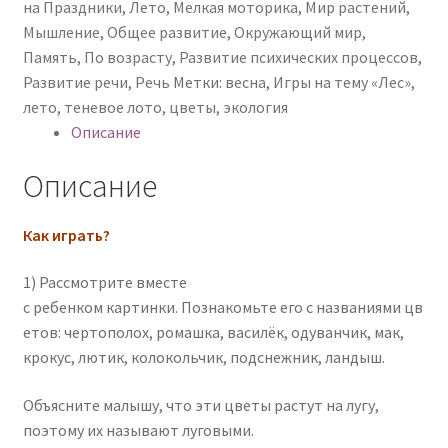
на Праздники
,
Лето
,
Мелкая моторика
,
Мир растений
,
Мышление
,
Общее развитие
,
Окружающий мир
,
Память
,
По возрасту
,
Развитие психических процессов
,
Развитие речи
,
Речь
Метки:
весна
,
Игры на тему «Лес»
,
лето
,
теневое лото
,
цветы
,
экология
Описание
Описание
Как играть?
1) Рассмотрите вместе
с ребенком картинки. Познакомьте его с названиями цв
етов: чертополох, ромашка, василёк, одуванчик, мак,
крокус, лютик, колокольчик, подснежник, ландыш.
Объясните малышу, что эти цветы растут на лугу,
поэтому их называют луговыми.