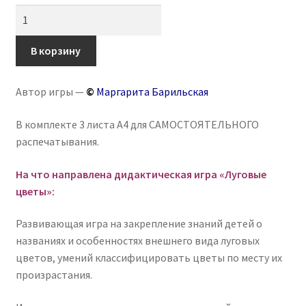
Количество
товара
Игра
В корзину
на
липучках
Автор игры —
©
Маргарита Барильская
«Луговые
цветы»
В комплекте 3 листа А4 для САМОСТОЯТЕЛЬНОГО
распечатывания.
На что направлена дидактическая игра «Луговые
цветы»:
Развивающая игра на закрепление знаний детей о
названиях и особенностях внешнего вида луговых
цветов, умений классифицировать цветы по месту их
произрастания.