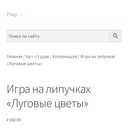
БЕСПЛАТНО
Ищу…
ПО ТЕМАМ
ПО НАВЫКАМ
ПО ВОЗРАСТУ
Главная
/
Арт-студия
/
Аппликация
/
Игра на липучках
«Луговые цветы»
МЕТОДИКИ
АРТ СТУДИЯ
Игра на липучках
ИГРЫ НА ЛИПУЧКАХ
«Луговые цветы»
КОНТАКТЫ
₽
160.00