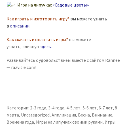
Игра на липучках
«Садовые цветы»
Как играть и изготовить игру?
вы можете узнать
в
описании
.
Как скачать и оплатить игры?
вы можете
узнать, кликнув
здесь
.
Развивайтесь с удовольствием вместе с сайтом Rannee
— razvitie.com!
Категории:
2-3 года
,
3-4 года
,
4-5 лет
,
5-6 лет
,
6-7 лет
,
8
марта
,
Uncategorized
,
Аппликация
,
Весна
,
Внимание
,
Времена года
,
Игры на липучках своими руками
,
Игры