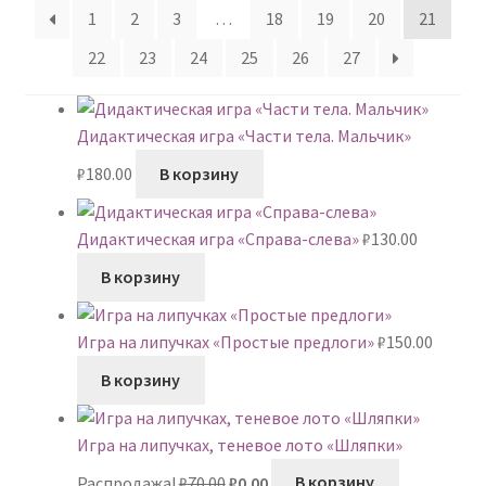
1
2
3
…
18
19
20
21
22
23
24
25
26
27
Дидактическая игра «Части тела. Мальчик»
₽
180.00
В корзину
Дидактическая игра «Справа-слева»
₽
130.00
В корзину
Игра на липучках «Простые предлоги»
₽
150.00
В корзину
Игра на липучках, теневое лото «Шляпки»
Первоначальная
Текущая
Распродажа!
₽
70.00
₽
0.00
В корзину