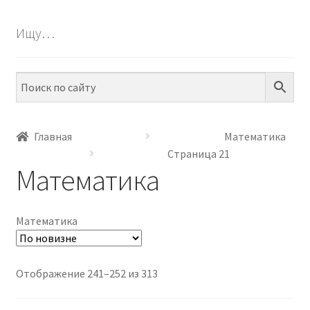
БЕСПЛАТНО
Ищу…
ПО ТЕМАМ
ПО НАВЫКАМ
ПО ВОЗРАСТУ
Главная
Математика
Страница 21
МЕТОДИКИ
Математика
АРТ СТУДИЯ
Математика
ИГРЫ НА ЛИПУЧКАХ
КОНТАКТЫ
Сортировка:
Отображение 241–252 из 313
самые
недавние