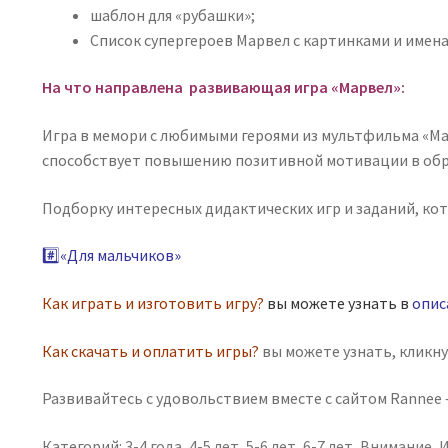
шаблон для «рубашки»;
Список супергероев Марвел с картинками и имена
На что направлена развивающая игра «Марвел»:
Игра в мемори с любимыми героями из мультфильма «Ma
способствует повышению позитивной мотивации в обр
Подборку интересных дидактических игр и заданий, ко
#️⃣«Для мальчиков»
Как играть и изготовить игру?
вы можете узнать в
опис
Как скачать и оплатить игры?
вы можете узнать, кликн
Развивайтесь с удовольствием вместе с сайтом Rannee —
Категорий:
3-4 года
,
4-5 лет
,
5-6 лет
,
6-7 лет
,
Внимание
,
И