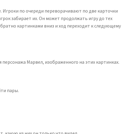
е. Игроки по очереди переворачивают по две карточки
грок забирает их. Он может продолжать игру до тех
 обратно картинками вниз и ход переходит к следующему
я персонажа Марвел, изображенного на этих картинках.
йти пары.
, какую из них он только что видел.