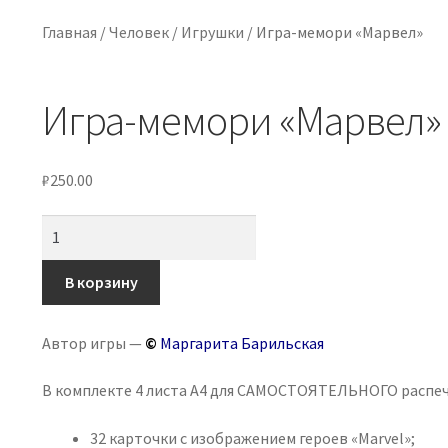
Главная
/
Человек
/
Игрушки
/
Игра-мемори «Марвел»
Игра-мемори «Марвел»
₽
250.00
Количество
товара
Игра-
В корзину
мемори
«Марвел»
Автор игры —
©
Маргарита Барильская
В комплекте 4 листа А4 для САМОСТОЯТЕЛЬНОГО распе
32 карточки с изображением героев «Marvel»;