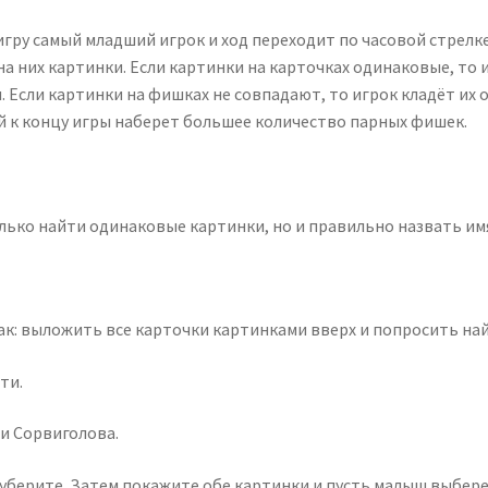
гру самый младший игрок и ход переходит по часовой стрелк
а них картинки. Если картинки на карточках одинаковые, то и
 Если картинки на фишках не совпадают, то игрок кладёт их
й к концу игры наберет большее количество парных фишек.
лько найти одинаковые картинки, но и правильно назвать им
ак: выложить все карточки картинками вверх и попросить на
ти.
и Сорвиголова.
уберите. Затем покажите обе картинки и пусть малыш выберет