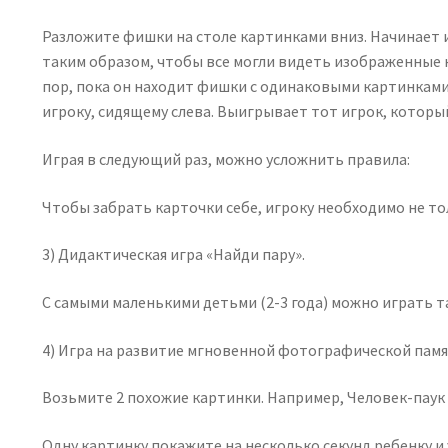
Разложите фишки на столе картинками вниз. Начинает и
таким образом, чтобы все могли видеть изображенные н
пор, пока он находит фишки с одинаковыми картинками.
игроку, сидящему слева. Выигрывает тот игрок, которы
Играя в следующий раз, можно усложнить правила:
Чтобы забрать карточки себе, игроку необходимо не то
3) Дидактическая игра «Найди пару».
С самыми маленькими детьми (2-3 года) можно играть т
4) Игра на развитие мгновенной фотографической памя
Возьмите 2 похожие картинки. Например, Человек-паук 
Одну картинку покажите на несколько секунд ребенку и 