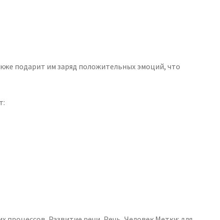
акже подарит им заряд положительных эмоций, что
т:
их процессов
,
Развитие речи
,
Речь
,
Человек
Метки:
для