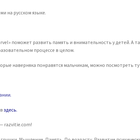
ми на русском языке.
rvel» поможет развить память и внимательность у детей. А т
азовательном процессе в целом.
торые наверняка понравятся мальчикам, можно посмотреть ту
ании
.
ув
здесь
.
 razvitie.com!
грушки
,
Мышление
,
Память
,
По возрасту
,
Развитие психическ