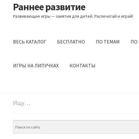
Раннее развитие
Перейти
Перейти
к
к
Развивающие игры — занятия для детей. Распечатай и играй!
навигации
содержимому
ВЕСЬ КАТАЛОГ
БЕСПЛАТНО
ПО ТЕМАМ
ПО
ИГРЫ НА ЛИПУЧКАХ
КОНТАКТЫ
Ищу…