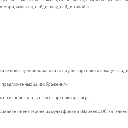
мемори
,
мультик
,
найди пару
,
найди такой же
жите малышу переворачивать по две карточки и находить од
 предложенных 32 изображениях.
жно использовать не все карточки для игры.
ривайте имена героев из мультфильма «Марвел». Обязательно 