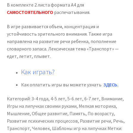
транспорт
В комплекте 2 листа формата А4 для
в
САМОСТОЯТЕЛЬНОГО
распечатывания.
городе»,
теневое
В игре развивается объем, концентрация и
лото
устойчивость зрительного внимания. Также игра
направлена на развитие речи ребенка, пополнение
словарного запаса. Лексическая тема «Транспорт» —
едет, летит, плывет.
Как играть?
Как оплатить игры вы можете узнать
ЗДЕСЬ
.
Категорий:
3-4 года
,
4-5 лет
,
5-6 лет
,
6-7 лет
,
Внимание
,
Игры на липучках своими руками
,
Мелкая моторика
,
Мышление
,
Общее развитие
,
Память
,
По возрасту
,
Развитие психических процессов
,
Развитие речи
,
Речь
,
Транспорт
,
Человек
,
Шаблоны игр на липучках
Метки: