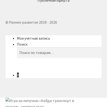
Публичная оферта
© Раннее развитие 2018 - 2026
Моя учётная запись
Поиск
Искать:
Поиск
0