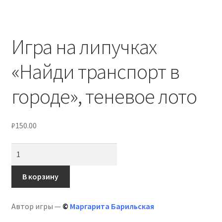
Игра на липучках
«Найди транспорт в
городе», теневое лото
₽
150.00
Количество
товара
Игра
В корзину
на
липучках
Автор игры —
©
Маргарита Барильская
«Найди