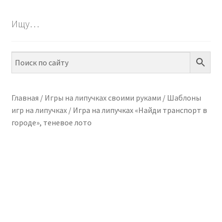
БЕСПЛАТНО
Ищу…
Разве
ПО ТЕМАМ
вложе
меню
Разве
ПО НАВЫКАМ
вложе
меню
Разве
ПО ВОЗРАСТУ
вложе
Главная
/
Игры на липучках своими руками
/
Шаблоны
меню
игр на липучках
/
Игра на липучках «Найди транспорт в
Разве
МЕТОДИКИ
городе», теневое лото
вложе
меню
Разве
АРТ СТУДИЯ
вложе
меню
Разве
ИГРЫ НА ЛИПУЧКАХ
вложе
меню
КОНТАКТЫ