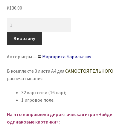
₽
130.00
Количество
товара
Игра
В корзину
на
липучках
Автор игры —
©
Маргарита Барильская
«Найди
одинаковые
В комплекте 3 листа А4 для
САМОСТОЯТЕЛЬНОГО
картинки»
распечатывания.
-
Мемори
32 карточки (16 пар);
1 игровое поле.
На что направлена дидактическая игра
«Найди
одинаковые картинки
»: