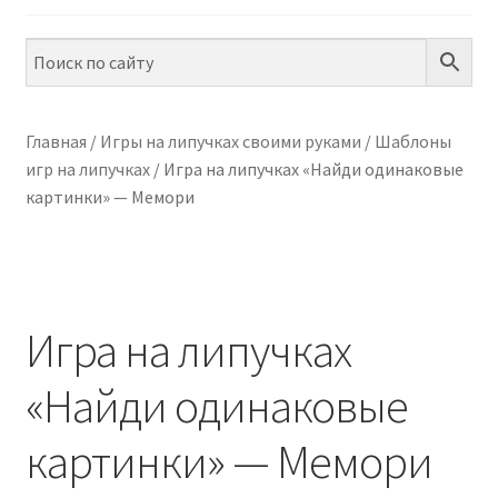
ПО ТЕМАМ
ПО НАВЫКАМ
ПО ВОЗРАСТУ
Главная
/
Игры на липучках своими руками
/
Шаблоны
игр на липучках
/
Игра на липучках «Найди одинаковые
МЕТОДИКИ
картинки» — Мемори
АРТ СТУДИЯ
ИГРЫ НА ЛИПУЧКАХ
Игра на липучках
КОНТАКТЫ
«Найди одинаковые
картинки» — Мемори