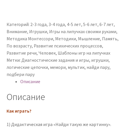
Категорий:
2-3 года
,
3-4 года
,
4-5 лет
,
5-6 лет
,
6-7 лет
,
Внимание
,
Игрушки
,
Игры на липучках своими руками
,
Методика Монтессори
,
Методики
,
Мышление
,
Память
,
По возрасту
,
Развитие психических процессов
,
Развитие речи
,
Человек
,
Шаблоны игр на липучках
Метки:
Диагностические задания и игры
,
игрушки
,
логические цепочки
,
мемори
,
мультик
,
найди пару
,
подбери пару
Описание
Описание
Как играть?
1) Дидактическая игра «Найди такую же картинку».