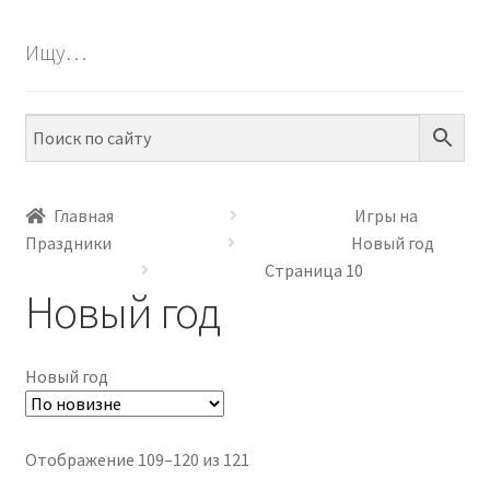
БЕСПЛАТНО
Ищу…
ПО ТЕМАМ
ПО НАВЫКАМ
ПО ВОЗРАСТУ
Главная
Игры на
Праздники
Новый год
МЕТОДИКИ
Страница 10
Новый год
АРТ СТУДИЯ
ИГРЫ НА ЛИПУЧКАХ
Новый год
КОНТАКТЫ
Сортировка:
Отображение 109–120 из 121
самые