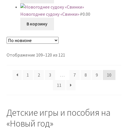
Новогоднее судоку «Свинки»
₽
0.00
В корзину
Сортировка:
Отображение 109–120 из 121
самые
недавние
1
2
3
…
7
8
9
10
11
Детские игры и пособия на
«Новый год»