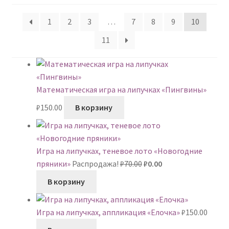
недавние
1
2
3
…
7
8
9
10
11
Математическая игра на липучках «Пингвины»
₽
150.00
В корзину
Игра на липучках, теневое лото «Новогодние
Первоначальная
Текущая
пряники»
Распродажа!
₽
70.00
₽
0.00
цена
цена:
В корзину
составляла
₽0.00.
₽70.00.
Игра на липучках, аппликация «Елочка»
₽
150.00