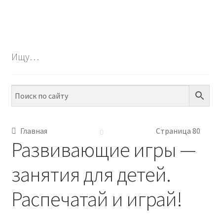
БЕСПЛАТНО
ПО ТЕМАМ
Ищу…
ПО НАВЫКАМ
ПО ВОЗРАСТУ
МЕТОДИКИ
Главная
Страница 80
АРТ СТУДИЯ
Развивающие игры —
ИГРЫ НА ЛИПУЧКАХ
занятия для детей.
Распечатай и играй!
КОНТАКТЫ