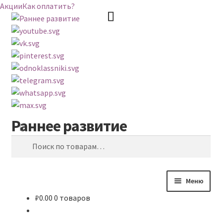
Акции
Как оплатить?
Раннее развитие
Перейти
Перейти
Поиск
к
к
Искать:
навигации
содержимому
Меню
₽
0.00
0 товаров
ВЕСЬ КАТАЛОГ