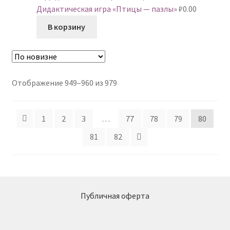
Дидактическая игра «Птицы — пазлы»
₽
0.00
₽170.00.
В корзину
Сортировка:
Отображение 949–960 из 979
самые
недавние
1
2
3
…
77
78
79
80
81
82
Публичная оферта