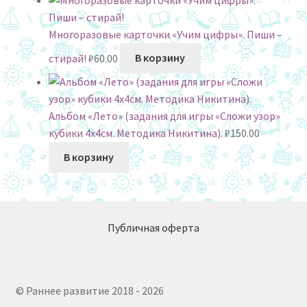
Многоразовые карточки «Учим цифры». Пиши –
стирай!
₽
60.00
В корзину
Альбом «Лето» (задания для игры «Сложи узор»
кубики 4х4см. Методика Никитина).
₽
150.00
В корзину
Публичная оферта
© Раннее развитие 2018 - 2026