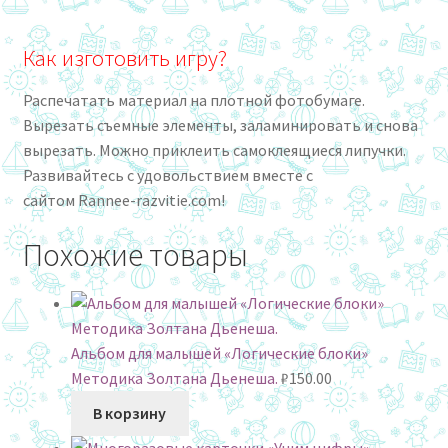
Как изготовить игру?
Распечатать материал на плотной фотобумаге.
Вырезать съемные элементы, заламинировать и снова
вырезать. Можно приклеить самоклеящиеся липучки.
Развивайтесь с удовольствием вместе с
сайтом Rannee-razvitie.com!
Похожие товары
Альбом для малышей «Логические блоки»
Методика Золтана Дьенеша.
₽
150.00
В корзину