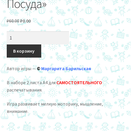
Посуда»
Первоначальная
Текущая
₽
60.00
₽
0.00
цена
цена:
Количество
составляла
₽0.00.
товара
₽60.00.
Игра
В корзину
на
липучках
Автор игры —
©
Маргарита Барильская
«Подбери
принт.
В наборе 2 листа А4 для
САМОСТОЯТЕЛЬНОГО
Посуда»
распечатывания.
Игра развивает мелкую моторику, мышление,
внимание.