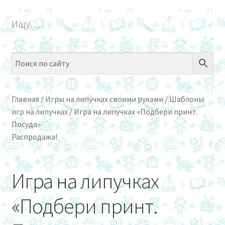
БЕСПЛАТНО
Ищу…
Разве
ПО ТЕМАМ
вложе
меню
Разве
ПО НАВЫКАМ
вложе
меню
Разве
ПО ВОЗРАСТУ
вложе
Главная
/
Игры на липучках своими руками
/
Шаблоны
меню
игр на липучках
/
Игра на липучках «Подбери принт.
Разве
МЕТОДИКИ
Посуда»
вложе
Распродажа!
меню
Разве
АРТ СТУДИЯ
вложе
меню
Разве
ИГРЫ НА ЛИПУЧКАХ
Игра на липучках
вложе
меню
КОНТАКТЫ
«Подбери принт.