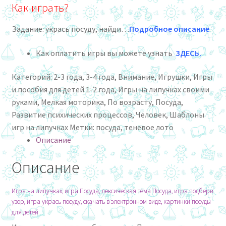
Как играть?
Задание: укрась посуду, найди…
Подробное описание
Как оплатить игры вы можете узнать
ЗДЕСЬ
.
Категорий:
2-3 года
,
3-4 года
,
Внимание
,
Игрушки
,
Игры
и пособия для детей 1-2 года
,
Игры на липучках своими
руками
,
Мелкая моторика
,
По возрасту
,
Посуда
,
Развитие психических процессов
,
Человек
,
Шаблоны
игр на липучках
Метки:
посуда
,
теневое лото
Описание
Описание
Игра на липучках, игра Посуда, лексическая тема Посуда, игра подбери
узор, игра укрась посуду, скачать в электронном виде, картинки посуды
для детей