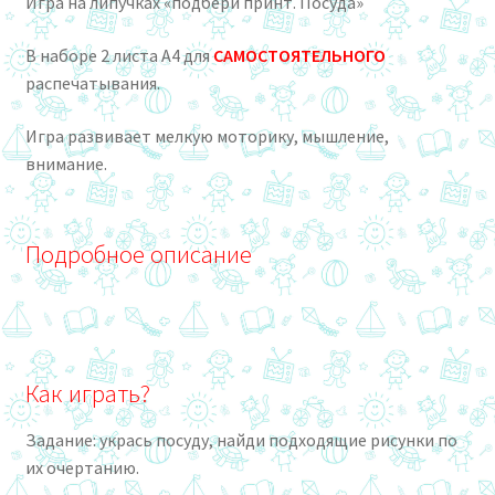
Игра на липучках «подбери принт. Посуда»
В наборе 2 листа А4 для
САМОСТОЯТЕЛЬНОГО
распечатывания.
Игра развивает мелкую моторику, мышление,
внимание.
Подробное описание
Как играть?
Задание: укрась посуду, найди подходящие рисунки по
их очертанию.