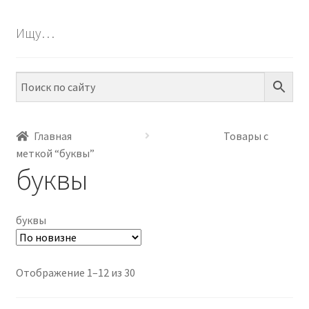
БЕСПЛАТНО
Ищу…
ПО ТЕМАМ
ПО НАВЫКАМ
ПО ВОЗРАСТУ
Главная
Товары с
меткой “буквы”
МЕТОДИКИ
буквы
АРТ СТУДИЯ
буквы
ИГРЫ НА ЛИПУЧКАХ
КОНТАКТЫ
Сортировка:
Отображение 1–12 из 30
самые
недавние