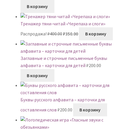
цена
цена:
В корзину
составляла
₽350.00.
₽400.00.
Тренажер тяни-читай «Черепаха и слоги»
Первоначальная
Текущая
Распродажа!
₽
400.00
₽
350.00
В корзину
цена
цена:
составляла
₽350.00.
₽400.00.
Заглавные и строчные письменные буквы
алфавита – карточки для детей
₽
200.00
В корзину
Буквы русского алфавита – карточки для
составления слов
₽
200.00
В корзину