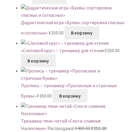
Дидактическая игра «Буквы: сортировка гласных
и согласных»
₽
250.00
В корзину
«Слоговой круг» – тренажер для чтения
₽
250.00
В корзину
Пропись – тренажер «Прописные и строчные
буквы»
₽
350.00
В корзину
Тренажер тяни-читай «Слоги-слияния.
Первоначальная
Текущая
Насекомые»
Распродажа!
₽
400.00
₽
350.00