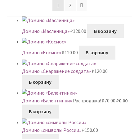
1
2
Домино «Масленица»
₽
120.00
В корзину
Домино «Космос»
₽
120.00
В корзину
Домино «Снаряжение солдата»
₽
120.00
В корзину
Первонач
Теку
Домино «Валентинки»
Распродажа!
₽
70.00
₽
0.00
цена
цена:
В корзину
составлял
₽0.00.
₽70.00.
Домино «символы России»
₽
150.00