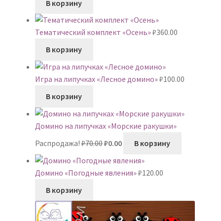
В корзину
Тематический комплект «Осень»
₽
360.00
В корзину
Игра на липучках «Лесное домино»
₽
100.00
В корзину
Домино на липучках «Морские ракушки»
Первоначальная
Текущая
Распродажа!
₽
70.00
₽
0.00
В корзину
цена
цена:
составляла
₽0.00.
Домино «Погодные явления»
₽
120.00
₽70.00.
В корзину