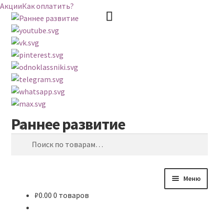
Акции
Как оплатить?
Раннее развитие
Перейти
Перейти
Поиск
к
к
Искать:
навигации
содержимому
Меню
₽
0.00
0 товаров
ВЕСЬ КАТАЛОГ