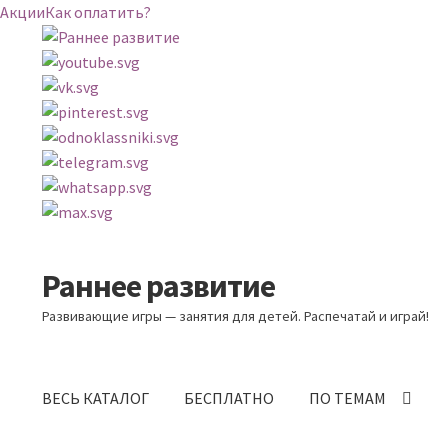
Акции
Как оплатить?
Раннее развитие
Перейти
Перейти
к
к
Развивающие игры — занятия для детей. Распечатай и играй!
навигации
содержимому
ВЕСЬ КАТАЛОГ
БЕСПЛАТНО
ПО ТЕМАМ