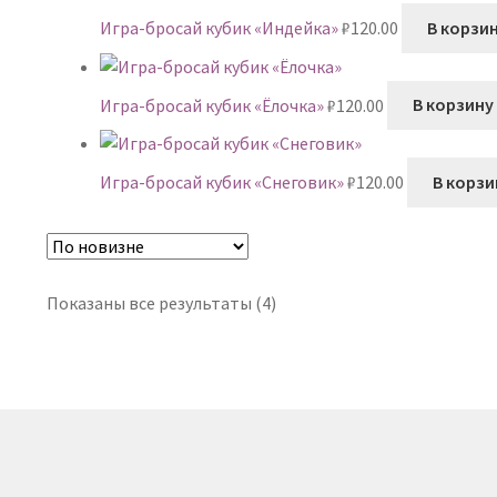
Игра-бросай кубик «Индейка»
₽
120.00
В корзи
Игра-бросай кубик «Ёлочка»
₽
120.00
В корзину
Игра-бросай кубик «Снеговик»
₽
120.00
В корзи
Сортировка:
Показаны все результаты (4)
самые
недавние