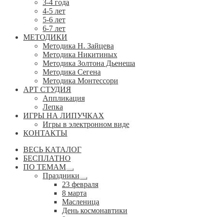
3-4 года
4-5 лет
5-6 лет
6-7 лет
МЕТОДИКИ
Методика Н. Зайцева
Методика Никитиных
Методика Золтона Дьенеша
Методика Сегена
Методика Монтессори
АРТ СТУДИЯ
Аппликация
Лепка
ИГРЫ НА ЛИПУЧКАХ
Игры в электронном виде
КОНТАКТЫ
ВЕСЬ КАТАЛОГ
БЕСПЛАТНО
ПО ТЕМАМ
Развернутое
Праздники
вложенное
Развернутое
23 февраля
меню
вложенное
8 марта
меню
Масленица
День космонавтики