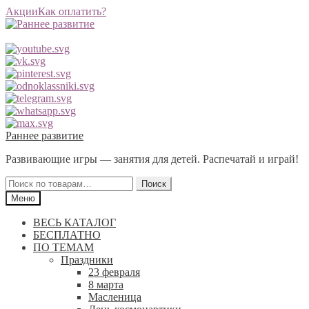
Акции
Как оплатить?
Перейти
Перейти
Раннее развитие
к
к
Развивающие игры — занятия для детей. Распечатай и играй!
навигации
содержимому
Искать:
Поиск
Меню
ВЕСЬ КАТАЛОГ
БЕСПЛАТНО
ПО ТЕМАМ
Праздники
23 февраля
8 марта
Масленица