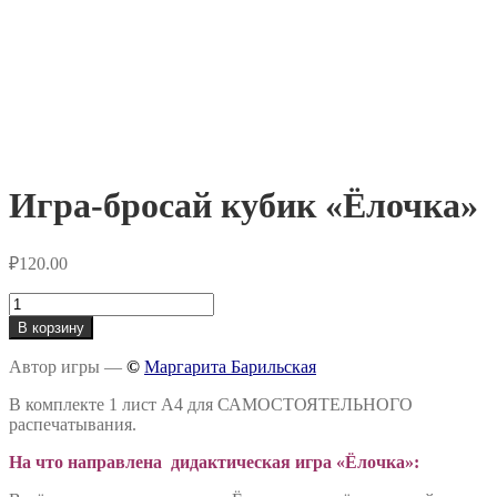
Игра-бросай кубик «Ёлочка»
₽
120.00
Количество
товара
В корзину
Игра-
бросай
Автор игры —
©
Маргарита Барильская
кубик
«Ёлочка»
В комплекте 1 лист А4 для САМОСТОЯТЕЛЬНОГО
распечатывания.
На что направлена дидактическая игра «Ёлочка»: