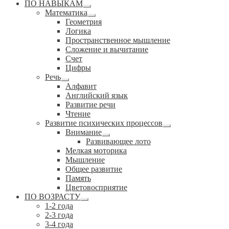
ПО НАВЫКАМ
Развернутое
Математика
вложенное
Развернутое
Геометрия
меню
вложенное
Логика
меню
Пространственное мышление
Сложение и вычитание
Счет
Цифры
Речь
Развернутое
Алфавит
вложенное
Английский язык
меню
Развитие речи
Чтение
Развитие психических процессов
Развернутое
Внимание
вложенное
Развернутое
Развивающее лото
меню
вложенное
Мелкая моторика
меню
Мышление
Общее развитие
Память
Цветовосприятие
ПО ВОЗРАСТУ
Развернутое
1-2 года
вложенное
2-3 года
меню
3-4 года