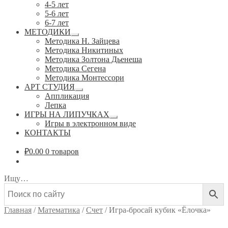
4-5 лет
5-6 лет
6-7 лет
МЕТОДИКИ
Развернутое
Методика Н. Зайцева
вложенное
Методика Никитиных
меню
Методика Золтона Дьенеша
Методика Сегена
Методика Монтессори
АРТ СТУДИЯ
Развернутое
Аппликация
вложенное
Лепка
меню
ИГРЫ НА ЛИПУЧКАХ
Развернутое
Игры в электронном виде
вложенное
КОНТАКТЫ
меню
₽
0.00
0 товаров
Ищу…
Главная
/
Математика
/
Счет
/
Игра-бросай кубик «Ёлочка»