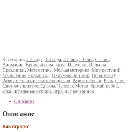
Категории:
2-3 года
,
3-4 года
,
4-5 лет
,
5-6 лет
,
6-7 лет
,
Внимание
,
Времена года
,
Зима
,
Игрушки
,
Игры на
Праздники
,
Математика
,
Мелкая моторика
,
Мир растений
,
Мышление
,
Новый год
,
Окружающий мир
,
По возрасту
,
Развитие психических процессов
,
Развитие речи
,
Речь
,
Счет
,
Цветовосприятие
,
Цифры
,
Человек
Метки:
бросай кубик
,
елка
,
игральные кубики
,
игры для вечеринок
Описание
Описание
Как играть?