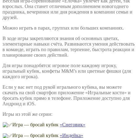
Весёлая игра-соревнование «Ёлочка» увлечёт как детей, так
взрослых. Она станет отличным дополнением новогоднего
праздника, вечеринки или дня рождения в компании семьи и
друзей.
Можно играть в парах, группах или больших компаниях.
В ходе игры закрепляются знания об основных цветах,
элементарные навыки счёта. Развиваются умения действовать
в команде, играть по правилам, терпение, быстрота реакции и
планирование своих действий.
Для игры понадобятся: игровое поле каждому игроку,
игральный кубик, конфеты M&M’s или цветные фишки (для
каждого игрока).
Если у вас нет под рукой игрального кубика, вы можете
скачать на свой смартфон приложение «Игральные кости» и
бросать кубик прямо в телефоне. Приложение доступно для
Андроид и iOS.
Игры из этой же серии:
Игра — бросай кубик
«Снеговик»
Игра — бросай кубик
«Индейка»