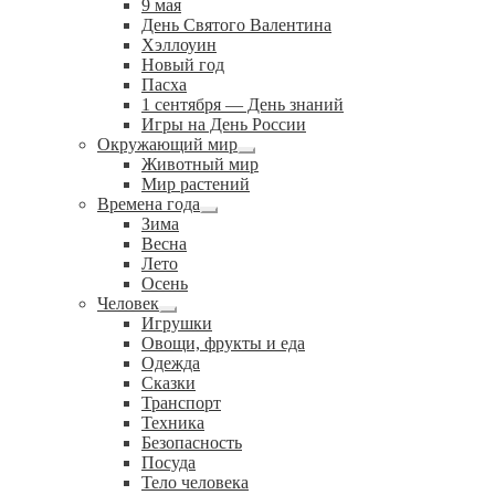
9 мая
День Святого Валентина
Хэллоуин
Новый год
Пасха
1 сентября — День знаний
Игры на День России
Окружающий мир
Развернутое
Животный мир
вложенное
Мир растений
меню
Времена года
Развернутое
Зима
вложенное
Весна
меню
Лето
Осень
Человек
Развернутое
Игрушки
вложенное
Овощи, фрукты и еда
меню
Одежда
Сказки
Транспорт
Техника
Безопасность
Посуда
Тело человека