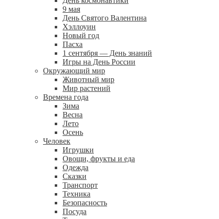
День космонавтики
9 мая
День Святого Валентина
Хэллоуин
Новый год
Пасха
1 сентября — День знаний
Игры на День России
Окружающий мир
Животный мир
Мир растений
Времена года
Зима
Весна
Лето
Осень
Человек
Игрушки
Овощи, фрукты и еда
Одежда
Сказки
Транспорт
Техника
Безопасность
Посуда