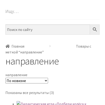
БЕСПЛАТНО
Ищу…
ПО ТЕМАМ
ПО НАВЫКАМ
ПО ВОЗРАСТУ
Главная
Товары с
меткой “направление”
МЕТОДИКИ
направление
АРТ СТУДИЯ
направление
ИГРЫ НА ЛИПУЧКАХ
КОНТАКТЫ
Сортировка:
Показаны все результаты (3)
самые
недавние