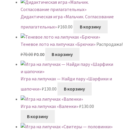
Дидактическая игра «Мальчик. Согласование
прилагательных»
₽
160.00
В корзину
Теневое лото на липучках «Брючки»
Распродажа!
Первоначальная
Текущая
₽
70.00
₽
0.00
В корзину
цена
цена:
составляла
₽0.00.
₽70.00.
Игра на липучках — Найди пару «Шарфики и
шапочки»
₽
130.00
В корзину
Игра на липучках «Валенки»
₽
130.00
В корзину