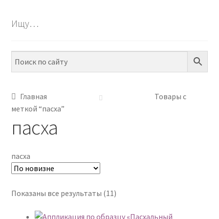
БЕСПЛАТНО
Ищу…
ПО ТЕМАМ
ПО НАВЫКАМ
ПО ВОЗРАСТУ
Главная
Товары с
меткой “пасха”
МЕТОДИКИ
пасха
АРТ СТУДИЯ
пасха
ИГРЫ НА ЛИПУЧКАХ
КОНТАКТЫ
Сортировка:
Показаны все результаты (11)
самые
недавние