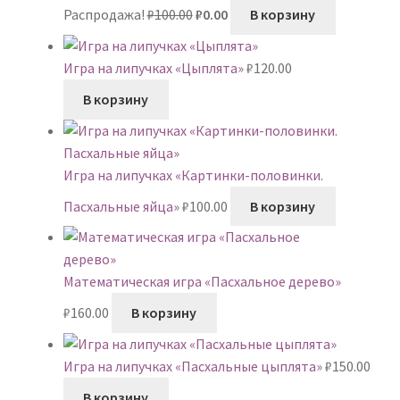
Первоначальная
Текущая
Распродажа!
₽
100.00
₽
0.00
В корзину
цена
цена:
составляла
₽0.00.
Игра на липучках «Цыплята»
₽
120.00
₽100.00.
В корзину
Игра на липучках «Картинки-половинки.
Пасхальные яйца»
₽
100.00
В корзину
Математическая игра «Пасхальное дерево»
₽
160.00
В корзину
Игра на липучках «Пасхальные цыплята»
₽
150.00
В корзину