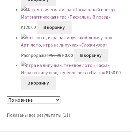
Математическая игра «Пасхальный поезд»
₽
120.00
В корзину
Арт-лото, игра на липучках «Сложи узор»
Первоначальная
Текущая
Распродажа!
₽
60.00
₽
0.00
В корзину
цена
цена:
составляла
₽0.00.
Игра на липучках, теневое лото «Пасха»
₽
150.00
₽60.00.
В корзину
Сортировка:
Показаны все результаты (11)
самые
недавние