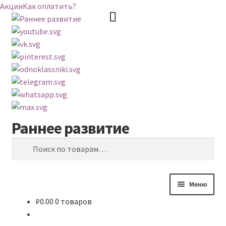
Акции
Как оплатить?
Раннее развитие
Перейти
Перейти
Поиск
к
к
Искать:
навигации
содержимому
Меню
₽
0.00
0 товаров
ВЕСЬ КАТАЛОГ