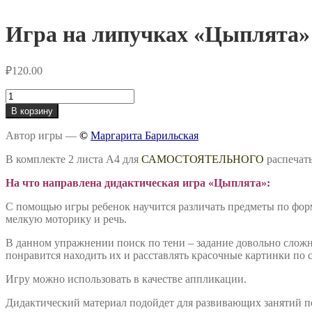
Игра на липучках «Цыплята»
₽
120.00
Количество
товара
В корзину
Игра
на
Автор игры —
©
Маргарита Барильская
липучках
«Цыплята»
В комплекте 2 листа А4 для
САМОСТОЯТЕЛЬНОГО
распечат
На что направлена дидактическая игра «Цыплята»:
С помощью игры ребенок научится различать предметы по форм
мелкую моторику и речь.
В данном упражнении поиск по тени – задание довольно сложн
понравится находить их и расставлять красочные картинки по 
Игру можно использовать в качестве аппликации.
Дидактический материал подойдет для развивающих занятий п