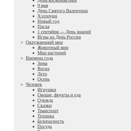
День космонавтики
9 мая
День Святого Валентина
Хэллоуин
Новый год
Пасха
1 сентября — День знаний
Игры на День России
Окружающий мир
Животный мир
Мир растений
Времена года
Зима
Весна
Лето
Осень
Человек
Игрушки
Овощи, фрукты и еда
Одежда
Сказки
Транспорт
Техника
Безопасность
Посуда