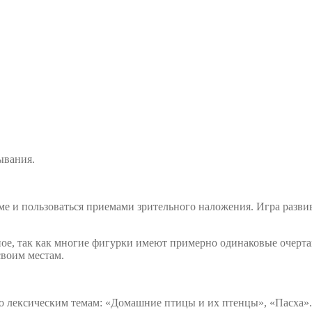
ывания.
е и пользоваться приемами зрительного наложения. Игра развив
ое, так как многие фигурки имеют примерно одинаковые очерта
своим местам.
о лексическим темам: «Домашние птицы и их птенцы», «Пасха».