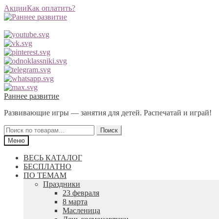
Акции
Как оплатить?
Перейти
Перейти
Раннее развитие
к
к
Развивающие игры — занятия для детей. Распечатай и играй!
навигации
содержимому
Искать:
Поиск
Меню
ВЕСЬ КАТАЛОГ
БЕСПЛАТНО
ПО ТЕМАМ
Праздники
23 февраля
8 марта
Масленица