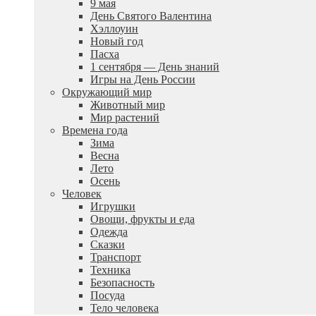
9 мая
День Святого Валентина
Хэллоуин
Новый год
Пасха
1 сентября — День знаний
Игры на День России
Окружающий мир
Животный мир
Мир растений
Времена года
Зима
Весна
Лето
Осень
Человек
Игрушки
Овощи, фрукты и еда
Одежда
Сказки
Транспорт
Техника
Безопасность
Посуда
Тело человека