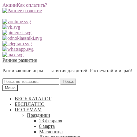
Акции
Как оплатить?
Перейти
Перейти
Раннее развитие
к
к
Развивающие игры — занятия для детей. Распечатай и играй!
навигации
содержимому
Искать:
Поиск
Меню
ВЕСЬ КАТАЛОГ
БЕСПЛАТНО
ПО ТЕМАМ
Праздники
23 февраля
8 марта
Масленица