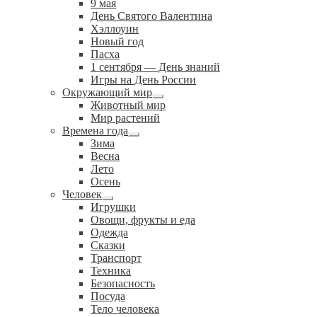
9 мая
День Святого Валентина
Хэллоуин
Новый год
Пасха
1 сентября — День знаний
Игры на День России
Окружающий мир
Развернутое
Животный мир
вложенное
Мир растений
меню
Времена года
Развернутое
Зима
вложенное
Весна
меню
Лето
Осень
Человек
Развернутое
Игрушки
вложенное
Овощи, фрукты и еда
меню
Одежда
Сказки
Транспорт
Техника
Безопасность
Посуда
Тело человека