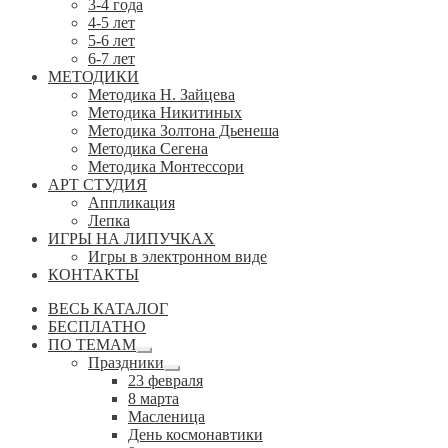
3-4 года
4-5 лет
5-6 лет
6-7 лет
МЕТОДИКИ
Методика Н. Зайцева
Методика Никитиных
Методика Золтона Дьенеша
Методика Сегена
Методика Монтессори
АРТ СТУДИЯ
Аппликация
Лепка
ИГРЫ НА ЛИПУЧКАХ
Игры в электронном виде
КОНТАКТЫ
ВЕСЬ КАТАЛОГ
БЕСПЛАТНО
ПО ТЕМАМ
Развернутое
Праздники
вложенное
Развернутое
23 февраля
меню
вложенное
8 марта
меню
Масленица
День космонавтики