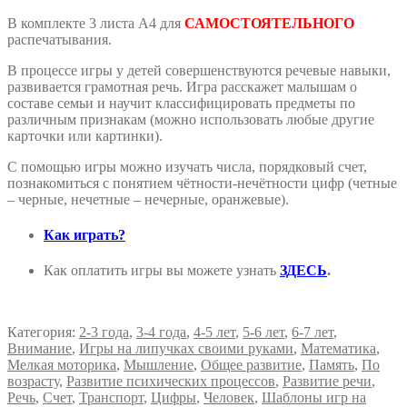
«Паровозик»
с
В комплекте 3 листа А4 для
САМОСТОЯТЕЛЬНОГО
кармашками.
распечатывания.
В процессе игры у детей совершенствуются речевые навыки,
развивается грамотная речь. Игра расскажет малышам о
составе семьи и научит классифицировать предметы по
различным признакам (можно использовать любые другие
карточки или картинки).
С помощью игры можно изучать числа, порядковый счет,
познакомиться с понятием чётности-нечётности цифр (четные
– черные, нечетные – нечерные, оранжевые).
Как играть?
Как оплатить игры вы можете узнать
ЗДЕСЬ
.
Категория:
2-3 года
,
3-4 года
,
4-5 лет
,
5-6 лет
,
6-7 лет
,
Внимание
,
Игры на липучках своими руками
,
Математика
,
Мелкая моторика
,
Мышление
,
Общее развитие
,
Память
,
По
возрасту
,
Развитие психических процессов
,
Развитие речи
,
Речь
,
Счет
,
Транспорт
,
Цифры
,
Человек
,
Шаблоны игр на