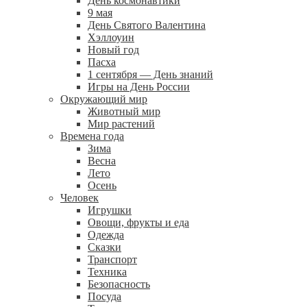
День космонавтики
9 мая
День Святого Валентина
Хэллоуин
Новый год
Пасха
1 сентября — День знаний
Игры на День России
Окружающий мир
Животный мир
Мир растений
Времена года
Зима
Весна
Лето
Осень
Человек
Игрушки
Овощи, фрукты и еда
Одежда
Сказки
Транспорт
Техника
Безопасность
Посуда