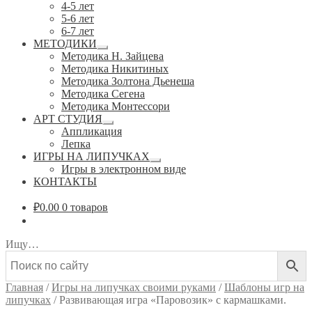
4-5 лет
5-6 лет
6-7 лет
МЕТОДИКИ
Развернутое
Методика Н. Зайцева
вложенное
Методика Никитиных
меню
Методика Золтона Дьенеша
Методика Сегена
Методика Монтессори
АРТ СТУДИЯ
Развернутое
Аппликация
вложенное
Лепка
меню
ИГРЫ НА ЛИПУЧКАХ
Развернутое
Игры в электронном виде
вложенное
КОНТАКТЫ
меню
₽
0.00
0 товаров
Ищу…
Главная
/
Игры на липучках своими руками
/
Шаблоны игр на
липучках
/
Развивающая игра «Паровозик» с кармашками.