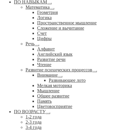
ПО НАВЫКАМ
Развернутое
Математика
вложенное
Развернутое
Геометрия
меню
вложенное
Логика
меню
Пространственное мышление
Сложение и вычитание
Счет
Цифры
Речь
Развернутое
Алфавит
вложенное
Английский язык
меню
Развитие речи
Чтение
Развитие психических процессов
Развернутое
Внимание
вложенное
Развернутое
Развивающее лото
меню
вложенное
Мелкая моторика
меню
Мышление
Общее развитие
Память
Цветовосприятие
ПО ВОЗРАСТУ
Развернутое
1-2 года
вложенное
2-3 года
меню
3-4 года