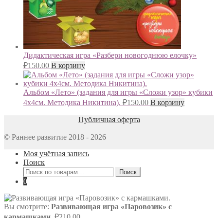
Дидактическая игра «Разбери новогоднюю елочку»
₽
150.00
В корзину
Альбом «Лето» (задания для игры «Сложи узор» кубики
4х4см. Методика Никитина).
₽
150.00
В корзину
Публичная оферта
© Раннее развитие 2018 - 2026
Моя учётная запись
Поиск
Искать:
Поиск
0
Вы смотрите:
Развивающая игра «Паровозик» с
кармашками.
₽
210.00