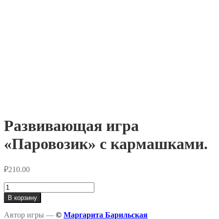
Развивающая игра
«Паровозик» с кармашками.
₽
210.00
Количество
товара
В корзину
Развивающая
игра
Автор игры —
©
Маргарита Барильская