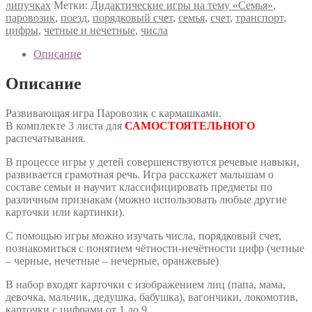
липучках
Метки:
Дидактические игры на тему «Семья»
,
паровозик
,
поезд
,
порядковый счет
,
семья
,
счет
,
транспорт
,
цифры
,
четные и нечетные
,
числа
Описание
Описание
Развивающая игра Паровозик с кармашками.
В комплекте 3 листа для
САМОСТОЯТЕЛЬНОГО
распечатывания.
В процессе игры у детей совершенствуются речевые навыки,
развивается грамотная речь. Игра расскажет малышам о
составе семьи и научит классифицировать предметы по
различным признакам (можно использовать любые другие
карточки или картинки).
С помощью игры можно изучать числа, порядковый счет,
познакомиться с понятием чётности-нечётности цифр (четные
– черные, нечетные – нечерные, оранжевые)
В набор входят карточки с изображением лиц (папа, мама,
девочка, мальчик, дедушка, бабушка), вагончики, локомотив,
карточки с цифрами от 1 до 9.