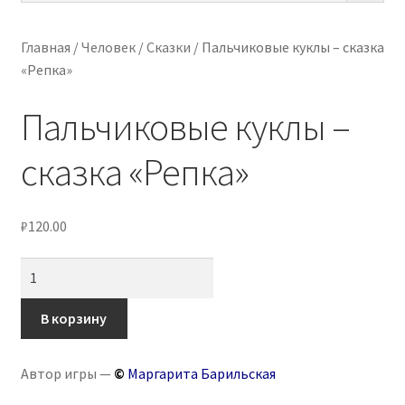
меню
Разве
ПО ВОЗРАСТУ
вложе
Главная
/
Человек
/
Сказки
/
Пальчиковые куклы – сказка
меню
«Репка»
Разве
МЕТОДИКИ
вложе
Пальчиковые куклы –
меню
Разве
АРТ СТУДИЯ
вложе
сказка «Репка»
меню
Разве
ИГРЫ НА ЛИПУЧКАХ
вложе
меню
КОНТАКТЫ
₽
120.00
Количество
товара
Пальчиковые
В корзину
куклы
–
Автор игры —
©
Маргарита Барильская
сказка
«Репка»