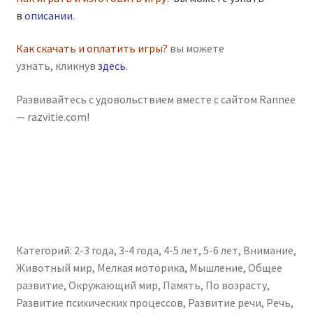
в
описании
.
Как скачать и оплатить игры?
вы можете
узнать, кликнув
здесь
.
Развивайтесь с удовольствием вместе с сайтом Rannee
— razvitie.com!
Категорий:
2-3 года
,
3-4 года
,
4-5 лет
,
5-6 лет
,
Внимание
,
Животный мир
,
Мелкая моторика
,
Мышление
,
Общее
развитие
,
Окружающий мир
,
Память
,
По возрасту
,
Развитие психических процессов
,
Развитие речи
,
Речь
,