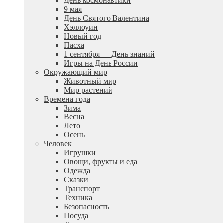
День космонавтики
9 мая
День Святого Валентина
Хэллоуин
Новый год
Пасха
1 сентября — День знаний
Игры на День России
Окружающий мир
Животный мир
Мир растений
Времена года
Зима
Весна
Лето
Осень
Человек
Игрушки
Овощи, фрукты и еда
Одежда
Сказки
Транспорт
Техника
Безопасность
Посуда