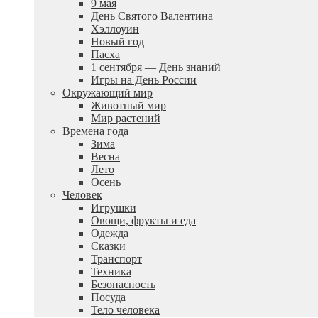
9 мая
День Святого Валентина
Хэллоуин
Новый год
Пасха
1 сентября — День знаний
Игры на День России
Окружающий мир
Животный мир
Мир растений
Времена года
Зима
Весна
Лето
Осень
Человек
Игрушки
Овощи, фрукты и еда
Одежда
Сказки
Транспорт
Техника
Безопасность
Посуда
Тело человека