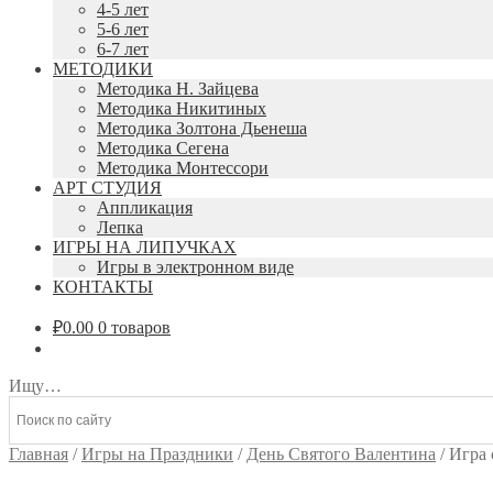
4-5 лет
5-6 лет
6-7 лет
МЕТОДИКИ
Методика Н. Зайцева
Методика Никитиных
Методика Золтона Дьенеша
Методика Сегена
Методика Монтессори
АРТ СТУДИЯ
Аппликация
Лепка
ИГРЫ НА ЛИПУЧКАХ
Игры в электронном виде
КОНТАКТЫ
₽
0.00
0 товаров
Ищу…
Главная
/
Игры на Праздники
/
День Святого Валентина
/
Игра 