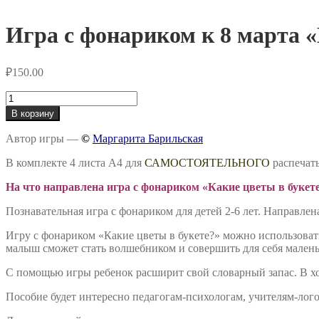
Игра с фонариком к 8 марта 
₽
150.00
Количество
товара
В корзину
Игра
с
Автор игры —
©
Маргарита Барильская
фонариком
к
В комплекте 4 листа А4 для
САМОСТОЯТЕЛЬНОГО
распечат
8
марта
На что направлена игра с фонариком «Какие цветы в букет
«Какие
Познавательная игра с фонариком для детей 2-6 лет. Направле
цветы
в
Игру с фонариком «Какие цветы в букете?» можно использоват
букете?
малыш сможет стать волшебником и совершить для себя малень
-
Садовые»
С помощью игры ребенок расширит свой словарный запас. В ход
Пособие будет интересно педагогам-психологам, учителям-лог