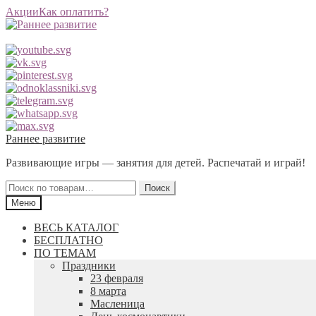
Акции
Как оплатить?
Перейти
Перейти
Раннее развитие
к
к
Развивающие игры — занятия для детей. Распечатай и играй!
навигации
содержимому
Искать:
Поиск
Меню
ВЕСЬ КАТАЛОГ
БЕСПЛАТНО
ПО ТЕМАМ
Праздники
23 февраля
8 марта
Масленица