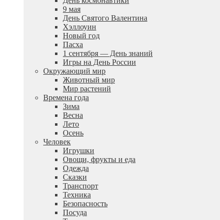
День космонавтики
9 мая
День Святого Валентина
Хэллоуин
Новый год
Пасха
1 сентября — День знаний
Игры на День России
Окружающий мир
Животный мир
Мир растений
Времена года
Зима
Весна
Лето
Осень
Человек
Игрушки
Овощи, фрукты и еда
Одежда
Сказки
Транспорт
Техника
Безопасность
Посуда