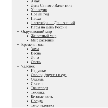
9 мая
День Святого Валентина
Хэллоуин
Новый год
Пасха
1 сентября — День знаний
Игры на День России
Окружающий мир
Животный мир
Мир растений
Времена года
Зима
Весна
Лето
Осень
Человек
Игрушки
Овощи, фрукты и еда
Одежда
Сказки
Транспорт
Техника
Безопасность
Посуда
Тело человека