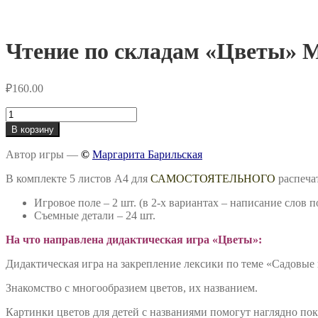
Чтение по складам «Цветы» 
₽
160.00
Количество
товара
В корзину
Чтение
по
Автор игры —
©
Маргарита Барильская
складам
«Цветы»
В комплекте 5 листов А4 для
САМОСТОЯТЕЛЬНОГО
распеча
Методика
Н.Зайцева
Игровое поле – 2 шт. (в 2-х вариантах – написание слов п
Съемные детали – 24 шт.
На что направлена дидактическая игра «Цветы»
:
Дидактическая игра на закрепление лексики по теме «Садовые
Знакомство с многообразием цветов, их названием.
Картинки цветов для детей с названиями помогут наглядно пок