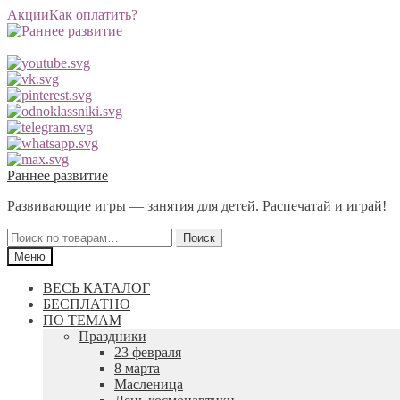
Акции
Как оплатить?
Перейти
Перейти
Раннее развитие
к
к
Развивающие игры — занятия для детей. Распечатай и играй!
навигации
содержимому
Искать:
Поиск
Меню
ВЕСЬ КАТАЛОГ
БЕСПЛАТНО
ПО ТЕМАМ
Праздники
23 февраля
8 марта
Масленица