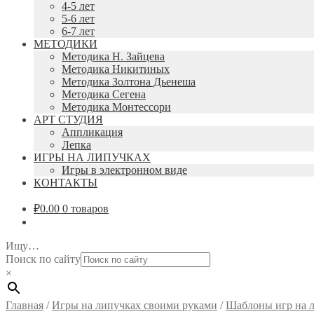
4-5 лет
5-6 лет
6-7 лет
МЕТОДИКИ
Методика Н. Зайцева
Методика Никитиных
Методика Золтона Дьенеша
Методика Сегена
Методика Монтессори
АРТ СТУДИЯ
Аппликация
Лепка
ИГРЫ НА ЛИПУЧКАХ
Игры в электронном виде
КОНТАКТЫ
₽
0.00
0 товаров
Ищу…
Поиск по сайту
×
Главная
/
Игры на липучках своими руками
/
Шаблоны игр на 