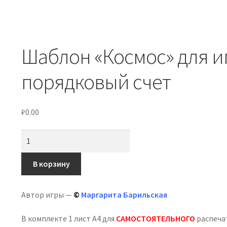
Шаблон «Космос» для и
порядковый счет
₽
0.00
Количество
товара
Шаблон
В корзину
«Космос»
для
Автор игры —
©
Маргарита Барильская
игры
с
В комплекте 1 лист А4 для
САМОСТОЯТЕЛЬНОГО
распеча
конструктором