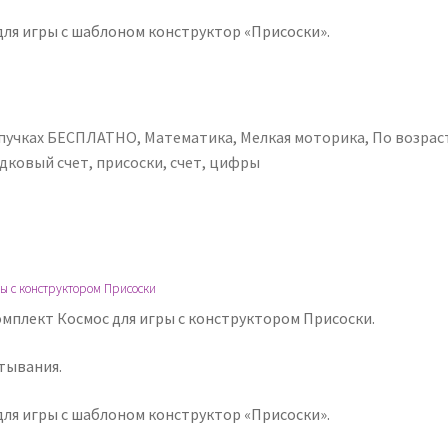
для игры с шаблоном конструктор «Присоски».
ипучках БЕСПЛАТНО
,
Математика
,
Мелкая моторика
,
По возрас
дковый счет
,
присоски
,
счет
,
цифры
ы с конструктором Присоски
мплект Космос для игры с конструктором Присоски.
тывания.
для игры с шаблоном конструктор «Присоски».