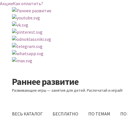
Акции
Как оплатить?
Раннее развитие
Перейти
Перейти
к
к
Развивающие игры — занятия для детей. Распечатай и играй!
навигации
содержимому
ВЕСЬ КАТАЛОГ
БЕСПЛАТНО
ПО ТЕМАМ
ПО