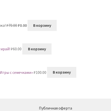
Первоначальная
Текущая
жа!
₽
70.00
₽
0.00
В корзину
цена
цена:
составляла
₽0.00.
₽70.00.
тирай!
₽
60.00
В корзину
Игры с семечками»
₽
100.00
В корзину
Публичная оферта