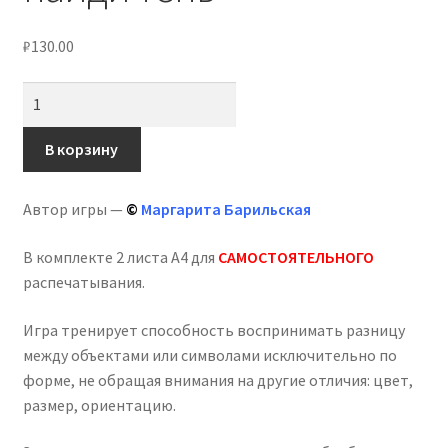
₽
130.00
Количество
товара
Игра
В корзину
на
липучках
Автор игры —
©
Маргарита Барильская
«Снежные
шары»,
В комплекте 2 листа А4 для
САМОСТОЯТЕЛЬНОГО
найди
распечатывания.
тень
Игра тренирует способность воспринимать разницу
между объектами или символами исключительно по
форме, не обращая внимания на другие отличия: цвет,
размер, ориентацию.