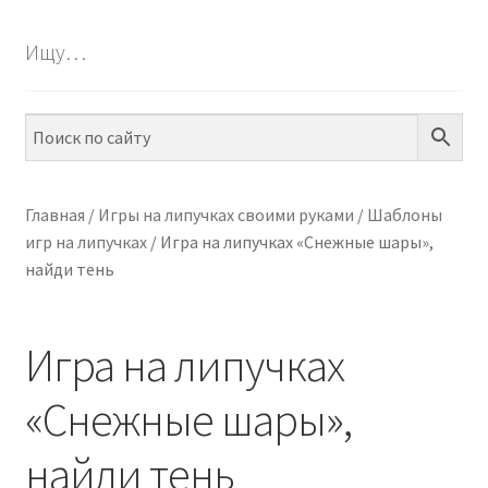
БЕСПЛАТНО
Ищу…
ПО ТЕМАМ
ПО НАВЫКАМ
ПО ВОЗРАСТУ
Главная
/
Игры на липучках своими руками
/
Шаблоны
игр на липучках
/
Игра на липучках «Снежные шары»,
МЕТОДИКИ
найди тень
АРТ СТУДИЯ
Игра на липучках
ИГРЫ НА ЛИПУЧКАХ
«Снежные шары»,
КОНТАКТЫ
найди тень