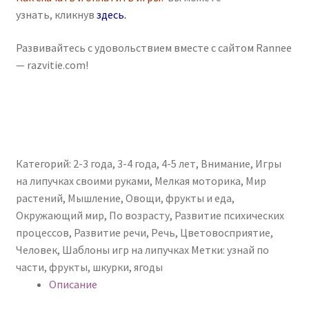
узнать, кликнув
здесь
.
Развивайтесь с удовольствием вместе с сайтом Rannee
— razvitie.com!
Категорий:
2-3 года
,
3-4 года
,
4-5 лет
,
Внимание
,
Игры
на липучках своими руками
,
Мелкая моторика
,
Мир
растений
,
Мышление
,
Овощи, фрукты и еда
,
Окружающий мир
,
По возрасту
,
Развитие психических
процессов
,
Развитие речи
,
Речь
,
Цветовосприятие
,
Человек
,
Шаблоны игр на липучках
Метки:
узнай по
части
,
фрукты
,
шкурки
,
ягоды
Описание