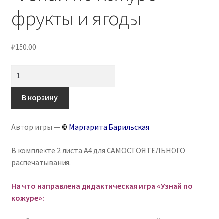
фрукты и ягоды
₽
150.00
Количество
товара
Игра
В корзину
на
липучках
Автор игры —
©
Маргарита Барильская
«Узнай
по
В комплекте 2 листа А4 для САМОСТОЯТЕЛЬНОГО
кожуре»
распечатывания.
-
фрукты
На что направлена дидактическая игра «Узнай по
и
кожуре»:
ягоды