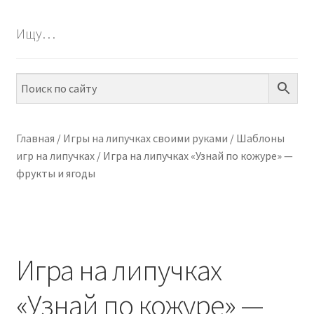
БЕСПЛАТНО
Ищу…
ПО ТЕМАМ
ПО НАВЫКАМ
ПО ВОЗРАСТУ
Главная
/
Игры на липучках своими руками
/
Шаблоны
игр на липучках
/
Игра на липучках «Узнай по кожуре» —
МЕТОДИКИ
фрукты и ягоды
АРТ СТУДИЯ
ИГРЫ НА ЛИПУЧКАХ
Игра на липучках
КОНТАКТЫ
«Узнай по кожуре» —