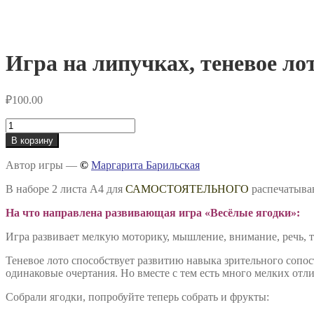
Игра на липучках, теневое ло
₽
100.00
Количество
товара
В корзину
Игра
на
Автор игры —
©
Маргарита Барильская
липучках,
теневое
В наборе 2 листа А4 для
САМОСТОЯТЕЛЬНОГО
распечатыва
лото
«Весёлые
На что направлена развивающая игра «Весёлые ягодки»:
ягодки»
Игра развивает мелкую моторику, мышление, внимание, речь, т
Теневое лото способствует развитию навыка зрительного сопо
одинаковые очертания. Но вместе с тем есть много мелких отл
Собрали ягодки, попробуйте теперь собрать и фрукты: