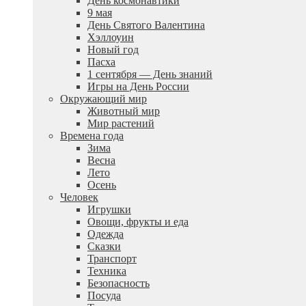
День космонавтики
9 мая
День Святого Валентина
Хэллоуин
Новый год
Пасха
1 сентября — День знаний
Игры на День России
Окружающий мир
Животный мир
Мир растений
Времена года
Зима
Весна
Лето
Осень
Человек
Игрушки
Овощи, фрукты и еда
Одежда
Сказки
Транспорт
Техника
Безопасность
Посуда