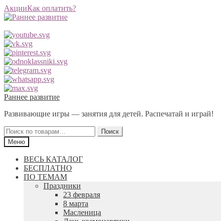
Акции
Как оплатить?
Перейти
Перейти
Раннее развитие
к
к
Развивающие игры — занятия для детей. Распечатай и играй!
навигации
содержимому
Искать:
Поиск
Меню
ВЕСЬ КАТАЛОГ
БЕСПЛАТНО
ПО ТЕМАМ
Праздники
23 февраля
8 марта
Масленица