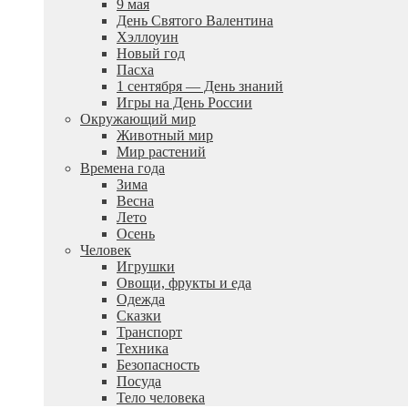
9 мая
День Святого Валентина
Хэллоуин
Новый год
Пасха
1 сентября — День знаний
Игры на День России
Окружающий мир
Животный мир
Мир растений
Времена года
Зима
Весна
Лето
Осень
Человек
Игрушки
Овощи, фрукты и еда
Одежда
Сказки
Транспорт
Техника
Безопасность
Посуда
Тело человека