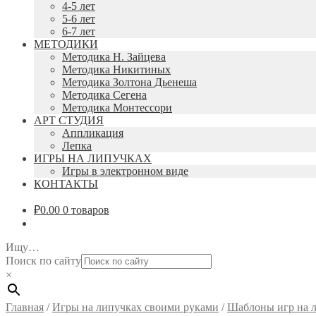
4-5 лет
5-6 лет
6-7 лет
МЕТОДИКИ
Методика Н. Зайцева
Методика Никитиных
Методика Золтона Дьенеша
Методика Сегена
Методика Монтессори
АРТ СТУДИЯ
Аппликация
Лепка
ИГРЫ НА ЛИПУЧКАХ
Игры в электронном виде
КОНТАКТЫ
₽
0.00
0 товаров
Ищу…
Поиск по сайту
×
Главная
/
Игры на липучках своими руками
/
Шаблоны игр на 