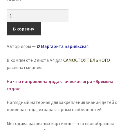
Количество
товара
Разрезанные
В корзину
картинки
«Времена
Автор игры —
©
Маргарита Барильская
года»
В комплекте 2 листа А4 для
САМОСТОЯТЕЛЬНОГО
распечатывания.
На что направлена дидактическая игра «Времена
года»:
Наглядный материал для закрепления знаний детей о
временах года, их характерных особенностей.
Методика разрезных картинок — это своеобразная