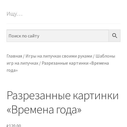
БЕСПЛАТНО
Ищу…
ПО ТЕМАМ
ПО НАВЫКАМ
ПО ВОЗРАСТУ
Главная
/
Игры на липучках своими руками
/
Шаблоны
игр на липучках
/
Разрезанные картинки «Времена
МЕТОДИКИ
года»
АРТ СТУДИЯ
Разрезанные картинки
ИГРЫ НА ЛИПУЧКАХ
«Времена года»
КОНТАКТЫ
₽
120.00