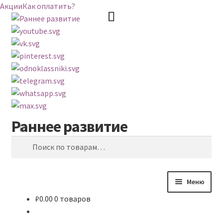
Акции
Как оплатить?
Раннее развитие
Перейти
Перейти
Поиск
к
к
Искать:
навигации
содержимому
Меню
₽
0.00
0 товаров
ВЕСЬ КАТАЛОГ