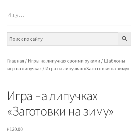
БЕСПЛАТНО
Ищу…
ПО ТЕМАМ
ПО НАВЫКАМ
ПО ВОЗРАСТУ
Главная
/
Игры на липучках своими руками
/
Шаблоны
игр на липучках
/
Игра на липучках «Заготовки на зиму»
МЕТОДИКИ
АРТ СТУДИЯ
Игра на липучках
ИГРЫ НА ЛИПУЧКАХ
«Заготовки на зиму»
КОНТАКТЫ
₽
130.00