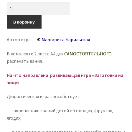
Количество
товара
Игра
В корзину
на
липучках
Автор игры —
©
Маргарита Барильская
«Заготовки
на
В комплекте 2 листа А4 для
САМОСТОЯТЕЛЬНОГО
зиму»
распечатывания.
На что направлена развивающая игра «Заготовки на
зиму»:
Дидактическая игра способствует:
— закреплению знаний детей об овощах, фруктах,
ягодах;
— формированию представлений о способах заготовки