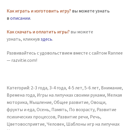
Как играть и изготовить игру?
вы можете узнать
в
описании
.
Как скачать и оплатить игры?
вы можете
узнать, кликнув
здесь
.
Развивайтесь с удовольствием вместе с сайтом Rannee
— razvitie.com!
Категорий:
2-3 года
,
3-4 года
,
4-5 лет
,
5-6 лет
,
Внимание
,
Времена года
,
Игры на липучках своими руками
,
Мелкая
моторика
,
Мышление
,
Общее развитие
,
Овощи,
фрукты и еда
,
Осень
,
Память
,
По возрасту
,
Развитие
психических процессов
,
Развитие речи
,
Речь
,
Цветовосприятие
,
Человек
,
Шаблоны игр на липучках