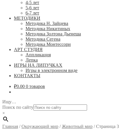
4-5 лет
5-6 лет
6-7 лет
МЕТОДИКИ
Методика Н. Зайцева
Методика Никитиных
Методика Золтона Дьенеша
Методика Сегена
Методика Монтессори
АРТ СТУДИЯ
Аппликация
Лепка
ИГРЫ НА ЛИПУЧКАХ
Игры в электронном виде
КОНТАКТЫ
₽
0.00
0 товаров
Ищу…
Поиск по сайту
×
Главная
/
Окружающий мир
/
Животный мир
/
Страница 3