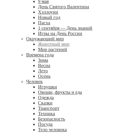
9 мая
День Святого Валентина
Хэллоуин
Новый год
Пасха
1 сентября — День знаний
Игры на День России
Окружающий мир
Животный мир
Мир растений
Времена года
Зима
Весна
Лето
Осень
Человек
Игрушки
Овощи, фрукты и еда
Одежда
Сказки
Транспорт
Техника
Безопасность
Посуда
Тело человека