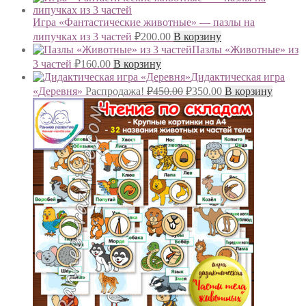
Игра «Фантастические животные» — пазлы на
липучках из 3 частей
₽
200.00
В корзину
Пазлы «Животные» из
3 частей
₽
160.00
В корзину
Дидактическая игра
Первоначальная
Текущая
«Деревня»
Распродажа!
₽
450.00
₽
350.00
В корзину
цена
цена:
составляла
₽350.00.
₽450.00.