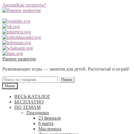
Акции
Как оплатить?
Перейти
Перейти
Раннее развитие
к
к
Развивающие игры — занятия для детей. Распечатай и играй!
навигации
содержимому
Искать:
Поиск
Меню
ВЕСЬ КАТАЛОГ
БЕСПЛАТНО
ПО ТЕМАМ
Праздники
23 февраля
8 марта
Масленица