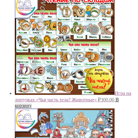
Игра на
липучках «Чья часть тела? Животные»
₽
300.00
В
корзину