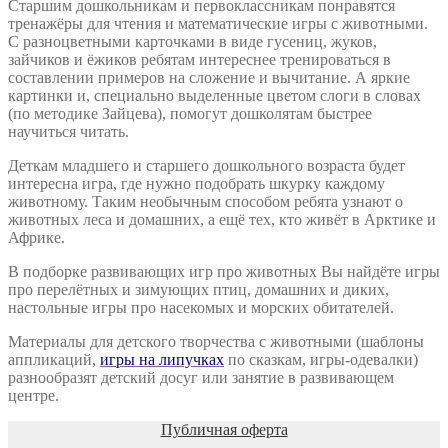
Старшим дошкольникам и первоклассникам понравятся
тренажёры для чтения и математические игры с животными.
С разноцветными карточками в виде гусениц, жуков,
зайчиков и ёжиков ребятам интереснее тренироваться в
составлении примеров на сложение и вычитание. А яркие
картинки и, специально выделенные цветом слоги в словах
(по методике Зайцева), помогут дошколятам быстрее
научиться читать.
Деткам младшего и старшего дошкольного возраста будет
интересна игра, где нужно подобрать шкурку каждому
животному. Таким необычным способом ребята узнают о
животных леса и домашних, а ещё тех, кто живёт в Арктике и
Африке.
В подборке развивающих игр про животных Вы найдёте игры
про перелётных и зимующих птиц, домашних и диких,
настольные игры про насекомых и морских обитателей.
Материалы для детского творчества с животными (шаблоны
аппликаций,
игры на липучках
по сказкам, игры-одевалки)
разнообразят детский досуг или занятие в развивающем
центре.
Публичная оферта