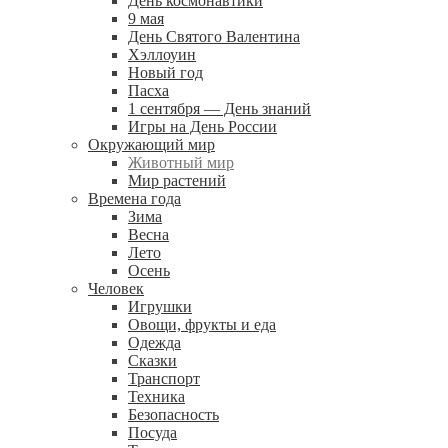
День космонавтики
9 мая
День Святого Валентина
Хэллоуин
Новый год
Пасха
1 сентября — День знаний
Игры на День России
Окружающий мир
Животный мир
Мир растений
Времена года
Зима
Весна
Лето
Осень
Человек
Игрушки
Овощи, фрукты и еда
Одежда
Сказки
Транспорт
Техника
Безопасность
Посуда