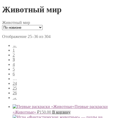
Животный мир
Животный мир
Сортировка:
Отображение 25–36 из 304
самые
←
недавние
1
2
3
4
5
6
…
24
25
26
→
Первые раскраски
«Животные»
₽
150.00
В корзину