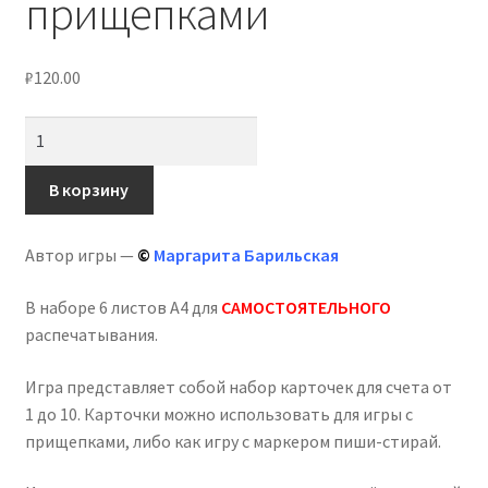
прищепками
₽
120.00
Количество
товара
Математическая
В корзину
игра
«Зимний
Автор игры —
©
Маргарита Барильская
счет»,
игры
В наборе 6 листов А4 для
САМОСТОЯТЕЛЬНОГО
с
распечатывания.
прищепками
Игра представляет собой набор карточек для счета от
1 до 10. Карточки можно использовать для игры с
прищепками, либо как игру с маркером пиши-стирай.