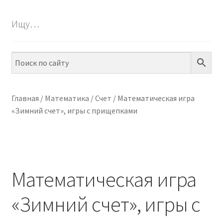
БЕСПЛАТНО
Ищу…
ПО ТЕМАМ
ПО НАВЫКАМ
ПО ВОЗРАСТУ
Главная
/
Математика
/
Счет
/
Математическая игра
«Зимний счет», игры с прищепками
МЕТОДИКИ
АРТ СТУДИЯ
ИГРЫ НА ЛИПУЧКАХ
Математическая игра
КОНТАКТЫ
«Зимний счет», игры с