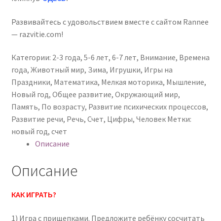
Развивайтесь с удовольствием вместе с сайтом Rannee
— razvitie.com!
Категории:
2-3 года
,
5-6 лет
,
6-7 лет
,
Внимание
,
Времена
года
,
Животный мир
,
Зима
,
Игрушки
,
Игры на
Праздники
,
Математика
,
Мелкая моторика
,
Мышление
,
Новый год
,
Общее развитие
,
Окружающий мир
,
Память
,
По возрасту
,
Развитие психических процессов
,
Развитие речи
,
Речь
,
Счет
,
Цифры
,
Человек
Метки:
новый год
,
счет
Описание
Описание
КАК ИГРАТЬ?
1) Игра с прищепками. Предложите ребёнку сосчитать