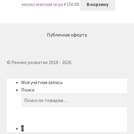
экологическая игра
₽
150.00
В корзину
Публичная оферта
© Раннее развитие 2018 - 2026
Моя учётная запись
Поиск
Искать:
Поиск
0