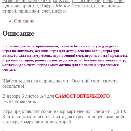
Развитие психических процессов
,
Развитие речи
,
Речь
,
Счет
,
Цветовосприятие
,
Цифры
Метки:
бесплатно
,
осень
,
пиши-
стирай
,
прищепки
,
счет
,
цифры
Описание
Описание
шаблоны для игр с прищепками, скачать бесплатно игры для детей,
игры на липучках, осенние игры для детей, лексика осень, игры для
детского сада на тему осень, игра осенний счет, игра посчитай предметы,
игра пиши стирай, раннее развитие детей игры, бесплатные макеты игр,
карточки для счета, первая математика для малышей, игра учимся
считать
Шаблоны для игр с прищепками «Осенний счет» скачать
бесплатно!
В наборе 6 листов А4 для
САМОСТОЯТЕЛЬНОГО
распечатывания.
Игра представляет собой набор карточек для счета от 1 до 10.
Карточки можно использовать для игры с прищепками, либо
как игру с маркером пиши-стирай.