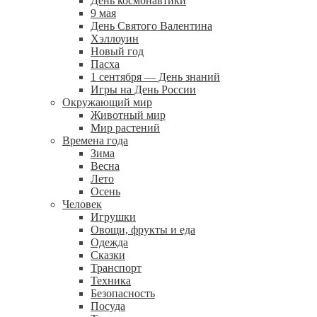
День космонавтики
9 мая
День Святого Валентина
Хэллоуин
Новый год
Пасха
1 сентября — День знаний
Игры на День России
Окружающий мир
Животный мир
Мир растений
Времена года
Зима
Весна
Лето
Осень
Человек
Игрушки
Овощи, фрукты и еда
Одежда
Сказки
Транспорт
Техника
Безопасность
Посуда