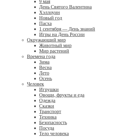
9 мая
День Святого Валентина
Хэллоуин
Новый год
Пасха
1 сентября — День знаний
Игры на День России
Окружающий мир
Животный мир
Мир растений
Времена года
Зима
Весна
Лето
Осень
Человек
Игрушки
Овощи, фрукты и еда
Одежда
Сказки
Транспорт
Техника
Безопасность
Посуда
Тело человека