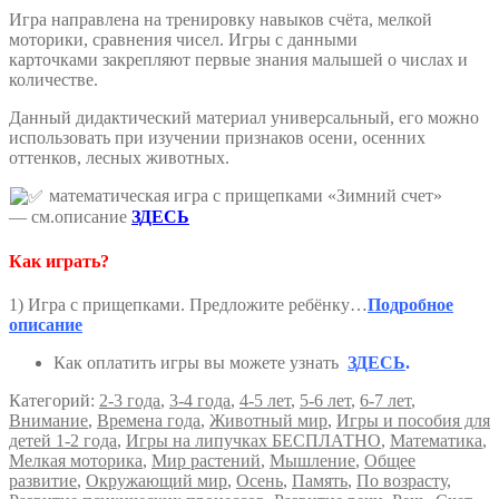
Игра направлена на тренировку навыков счёта, мелкой
моторики, сравнения чисел. Игры с данными
карточками закрепляют первые знания малышей о числах и
количестве.
Данный дидактический материал универсальный, его можно
использовать при изучении признаков осени, осенних
оттенков, лесных животных.
математическая игра с прищепками «Зимний счет»
— см.описание
ЗДЕСЬ
Как играть?
1) Игра с прищепками. Предложите ребёнку…
Подробное
описание
Как оплатить игры вы можете узнать
ЗДЕСЬ
.
Категорий:
2-3 года
,
3-4 года
,
4-5 лет
,
5-6 лет
,
6-7 лет
,
Внимание
,
Времена года
,
Животный мир
,
Игры и пособия для
детей 1-2 года
,
Игры на липучках БЕСПЛАТНО
,
Математика
,
Мелкая моторика
,
Мир растений
,
Мышление
,
Общее
развитие
,
Окружающий мир
,
Осень
,
Память
,
По возрасту
,