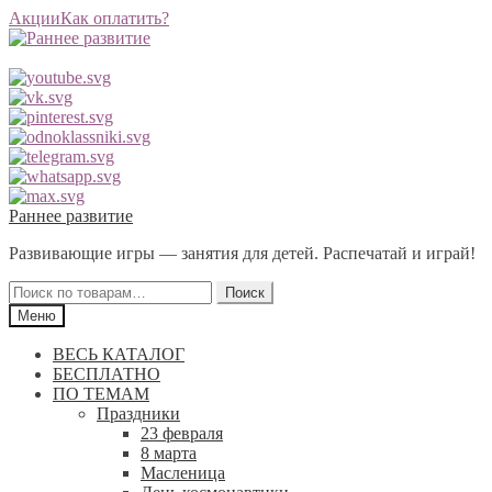
Акции
Как оплатить?
Перейти
Перейти
Раннее развитие
к
к
Развивающие игры — занятия для детей. Распечатай и играй!
навигации
содержимому
Искать:
Поиск
Меню
ВЕСЬ КАТАЛОГ
БЕСПЛАТНО
ПО ТЕМАМ
Праздники
23 февраля
8 марта
Масленица