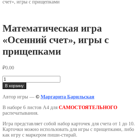
счет», игры с прищепками
Математическая игра
«Осенний счет», игры с
прищепками
₽
0.00
Количество
товара
В корзину
Математическая
игра
Автор игры —
©
Маргарита Барильская
«Осенний
счет»,
В наборе 6 листов А4 для
САМОСТОЯТЕЛЬНОГО
игры
распечатывания.
с
прищепками
Игра представляет собой набор карточек для счета от 1 до 10.
Карточки можно использовать для игры с прищепками, либо
как игру с маркером пиши-стирай.