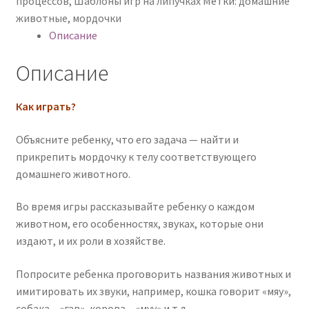
процессов
,
Шаблоны игр на липучках
Метки:
домашние
животные
,
мордочки
Описание
Описание
Как играть?
Объясните ребенку, что его задача — найти и
прикрепить мордочку к телу соответствующего
домашнего животного.
Во время игры рассказывайте ребенку о каждом
животном, его особенностях, звуках, которые они
издают, и их роли в хозяйстве.
Попросите ребенка проговорить названия животных и
имитировать их звуки, например, кошка говорит «мяу»,
собака – «гав», корова – «муу» и т.д.