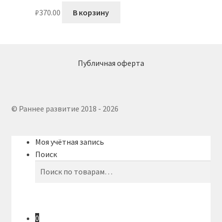
₽
370.00
В корзину
Публичная оферта
© Раннее развитие 2018 - 2026
Моя учётная запись
Поиск
Искать:
Поиск
0