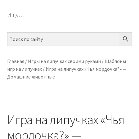
БЕСПЛАТНО
Ищу…
Разве
ПО ТЕМАМ
вложе
меню
Разве
ПО НАВЫКАМ
вложе
меню
Разве
ПО ВОЗРАСТУ
вложе
Главная
/
Игры на липучках своими руками
/
Шаблоны
меню
игр на липучках
/
Игра на липучках «Чья мордочка?» —
Разве
МЕТОДИКИ
Домашние животные
вложе
меню
Разве
АРТ СТУДИЯ
вложе
меню
Разве
ИГРЫ НА ЛИПУЧКАХ
вложе
Игра на липучках «Чья
меню
КОНТАКТЫ
мордочка?» —