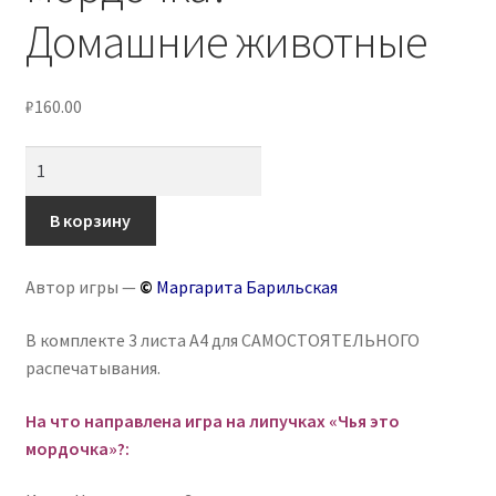
Домашние животные
₽
160.00
Количество
товара
Игра
В корзину
на
липучках
Автор игры —
©
Маргарита Барильская
«Чья
мордочка?»
В комплекте 3 листа А4 для САМОСТОЯТЕЛЬНОГО
-
распечатывания.
Домашние
животные
На что направлена игра на липучках «Чья это
мордочка»?: