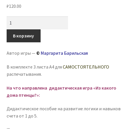
₽
120.00
Количество
товара
Игра-
В корзину
головоломка
«Из
Автор игры —
©
Маргарита Барильская
какого
дома
В комплекте 3 листа А4 для
САМОСТОЯТЕЛЬНОГО
птенцы?»
распечатывания.
На что направлена дидактическая игра «Из какого
дома птенцы?»:
Дидактическое пособие на развитие логики и навыков
счета от 1 до 5.