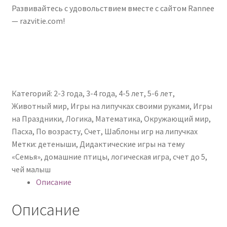
Развивайтесь с удовольствием вместе с сайтом Rannee
— razvitie.com!
Категорий:
2-3 года
,
3-4 года
,
4-5 лет
,
5-6 лет
,
Животный мир
,
Игры на липучках своими руками
,
Игры
на Праздники
,
Логика
,
Математика
,
Окружающий мир
,
Пасха
,
По возрасту
,
Счет
,
Шаблоны игр на липучках
Метки:
детеныши
,
Дидактические игры на тему
«Семья»
,
домашние птицы
,
логическая игра
,
счет до 5
,
чей малыш
Описание
Описание