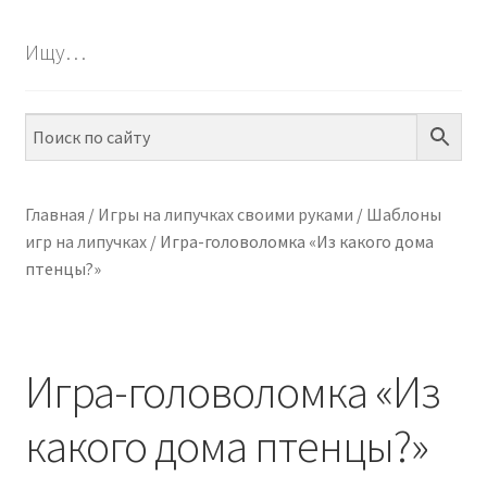
БЕСПЛАТНО
Ищу…
ПО ТЕМАМ
ПО НАВЫКАМ
ПО ВОЗРАСТУ
Главная
/
Игры на липучках своими руками
/
Шаблоны
игр на липучках
/
Игра-головоломка «Из какого дома
МЕТОДИКИ
птенцы?»
АРТ СТУДИЯ
ИГРЫ НА ЛИПУЧКАХ
Игра-головоломка «Из
КОНТАКТЫ
какого дома птенцы?»